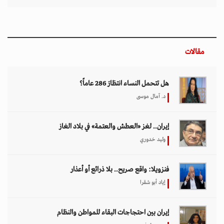
إياد أبو شقرا
إيران بين احتجاجات البقاء للمواطن والنظام
هدى رؤوف
اختيار المحرر
بين حماية الحقوق وتعزيز الأمن الدولي.. نقاشات
معمّقة في مجلس حقوق الإنسان حول مكافحة
الإرهاب
11 مارس 2026 - 09:30
بين الفقر وخطر الانفجار.. الأفغان يواجهون الموت
في أراضيهم الملوثة بالمتفجرات