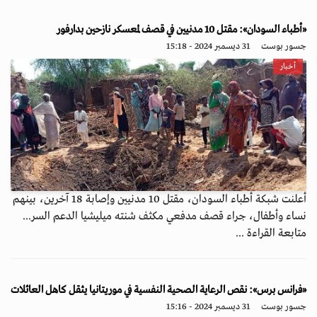
«أطباء السودان»: مقتل 10 مدنيين في قصف لمعسكر نازحين بدارفور
جسور بوست
31 ديسمبر 2024 - 15:18
أخبار
أعلنت شبكة أطباء السودان، مقتل 10 مدنيين وإصابة 18 آخرين، بينهم
نساء وأطفال، جراء قصف مدفعي مكثف شنته ميليشيا الدعم السر...
متابعة القراءة ...
«فرانس برس»: نقص الرعاية الصحية النفسية في موريتانيا يثقل كاهل العائلات
جسور بوست
31 ديسمبر 2024 - 15:16