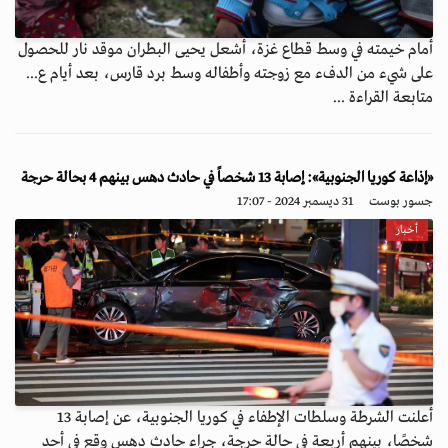
أمام خيمته في وسط قطاع غزة، أشعل يحيى البطران موقد نار للحصول
على شيء من الدفء مع زوجته وأطفاله وسط برد قارس، بعد أيام ع...
متابعة القراءة ...
«إذاعة كوريا الجنوبية»: إصابة 13 شخصاً في حادث دهس بينهم 4 بحالة حرجة
جسور بوست
31 ديسمبر 2024 - 17:07
أخبار
أعلنت الشرطة وسلطات الإطفاء في كوريا الجنوبية، عن إصابة 13
شخصًا، بينهم أربعة في حالة حرجة، جراء حادث دهس وقع في أحد