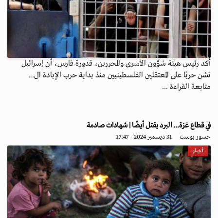
أكد رئيس هيئة شؤون الأسرى والمحررين، قدورة فارس، أن إسرائيل
تشن حربًا على المعتقلين الفلسطينيين منذ بداية حرب الإبادة ال...
متابعة القراءة ...
في قطاع غزة... البرد يقتل أيضًا | شهادات صادمة
جسور بوست
31 ديسمبر 2024 - 17:47
أخبار