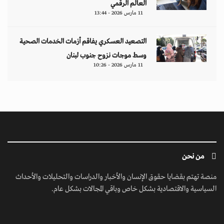
السياسية والاقتصادية بشكل خاص وباقي المجالات بشكل عام.
ابق على تواصل معنا
مبنى إيريديوم - البرشاء الأولى - شارع أم سقيم - دبي - الإمارات العربية المتحدة -
مكتب رقم 222-01
contact@jusoorpost.com
0097145832243
روابط سريعة
الرئيسية
فيديوهات