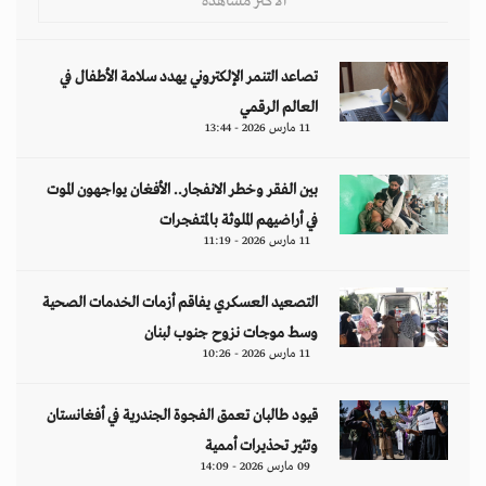
قيود طالبان تعمق الفجوة الجندرية في أفغانستان
وتثير تحذيرات أممية
09 مارس 2026 - 14:09
مقالات
هل تتحمل النساء انتظارَ 286 عاماً؟
د. آمال موسى
إيران.. لغز «العطش والعتمة» في بلاد الغاز
وليد خدوري
فنزويلا: واقع صريح.. بلا ذرائع أو أعذار