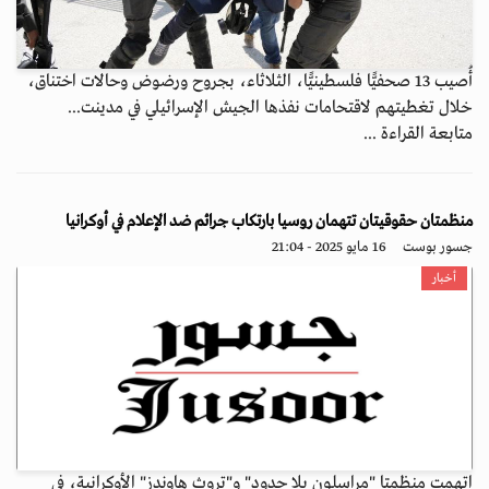
أُصيب 13 صحفيًّا فلسطينيًّا، الثلاثاء، بجروح ورضوض وحالات اختناق،
خلال تغطيتهم لاقتحامات نفذها الجيش الإسرائيلي في مدينت...
متابعة القراءة ...
منظمتان حقوقيتان تتهمان روسيا بارتكاب جرائم ضد الإعلام في أوكرانيا
جسور بوست
16 مايو 2025 - 21:04
أخبار
اتهمت منظمتا "مراسلون بلا حدود" و"تروث هاوندز" الأوكرانية، في