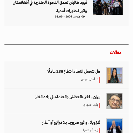
قيود طالبان تعمق الفجوة الجندرية في أفغانستان
وتثير تحذيرات أممية
09 مارس 2026 - 14:09
مقالات
هل تتحمل النساء انتظارَ 286 عاماً؟
د. آمال موسى
إيران.. لغز «العطش والعتمة» في بلاد الغاز
وليد خدوري
فنزويلا: واقع صريح.. بلا ذرائع أو أعذار
إياد أبو شقرا