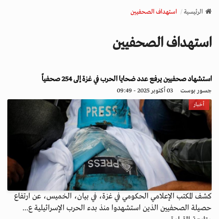
v
الرئيسية
استهداف الصحفيين
i
g
استهداف الصحفيين
a
t
i
o
استشهاد صحفيين يرفع عدد ضحايا الحرب في غزة إلى 254 صحفياً
n
جسور بوست
03 أكتوبر 2025 - 09:49
أخبار
كشف المكتب الإعلامي الحكومي في غزة، في بيان، الخميس، عن ارتفاع
حصيلة الصحفيين الذين استشهدوا منذ بدء الحرب الإسرائيلية ع...