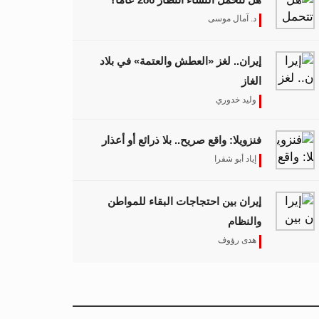
د. آمال موسى
إيران.. لغز «العطش والعتمة» في بلاد
الغاز
وليد خدوري
فنزويلا: واقع صريح.. بلا ذرائع أو أعذار
إياد أبو شقرا
إيران بين احتجاجات البقاء للمواطن
والنظام
هدى رؤوف