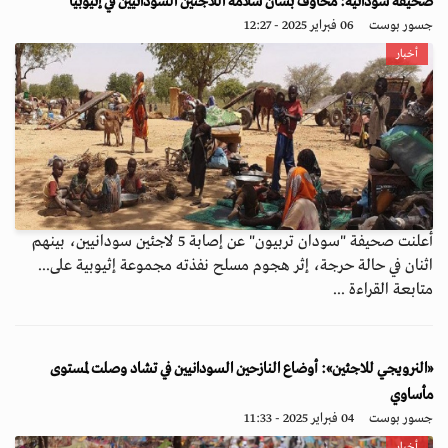
صحيفة سودانية: مخاوف بشأن سلامة اللاجئين السودانيين في إثيوبيا
جسور بوست
06 فبراير 2025 - 12:27
أخبار
أعلنت صحيفة "سودان تربيون" عن إصابة 5 لاجئين سودانيين، بينهم
اثنان في حالة حرجة، إثر هجوم مسلح نفذته مجموعة إثيوبية على...
متابعة القراءة ...
«النرويجي للاجئين»: أوضاع النازحين السودانيين في تشاد وصلت لمستوى
مأساوي
جسور بوست
04 فبراير 2025 - 11:33
أخبار