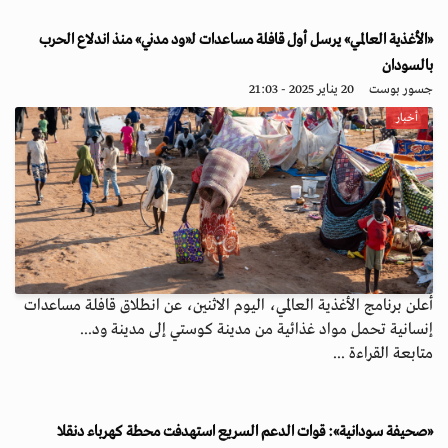
«الأغذية العالمي» يرسل أول قافلة مساعدات لـ«ود مدني» منذ اندلاع الحرب
بالسودان
جسور بوست
20 يناير 2025 - 21:03
أخبار
أعلن برنامج الأغذية العالمي، اليوم الاثنين، عن انطلاق قافلة مساعدات
إنسانية تحمل مواد غذائية من مدينة كوستي إلى مدينة ود...
متابعة القراءة ...
«صحيفة سودانية»: قوات الدعم السريع استهدفت محطة كهرباء دنقلا