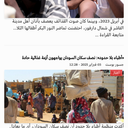
في أبريل 2023، وبينما كان صوت القذائف يعصف بآذان أهل مدينة
الفاشر في شمال دارفور، احتضنت تماضر النور البكر أطفالها الثلا...
متابعة القراءة ...
«أطباء بلا حدود»: نصف سكان السودان يواجهون أزمة غذائية حادة
جسور بوست
03 فبراير 2025 - 12:28
أخبار
أكدت منظمة أطباء بلا حدود أن نصف سكان السودان، أي ما يعادل