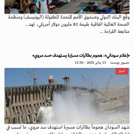
وقّع البنك الدولي وصندوق الأمم المتحدة للطفولة (اليونيسف) ومنظمة
الصحة العالمية اتفاقية بقيمة 82 مليون دولار أمريكي، تهد...
متابعة القراءة ...
«إعلام سوداني»: هجوم بطائرات مسيّرة يستهدف «سد مروي»
جسور بوست
13 يناير 2025 - 13:50
أخبار
شهد السودان هجوماً بطائرات مسيرة استهدف سد مروي، ما تسبب في