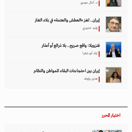
د. آمال موسى
إيران.. لغز «العطش والعتمة» في بلاد الغاز
وليد خدوري
فنزويلا: واقع صريح.. بلا ذرائع أو أعذار
إياد أبو شقرا
إيران بين احتجاجات البقاء للمواطن والنظام
هدى رؤوف
اختيار المحرر