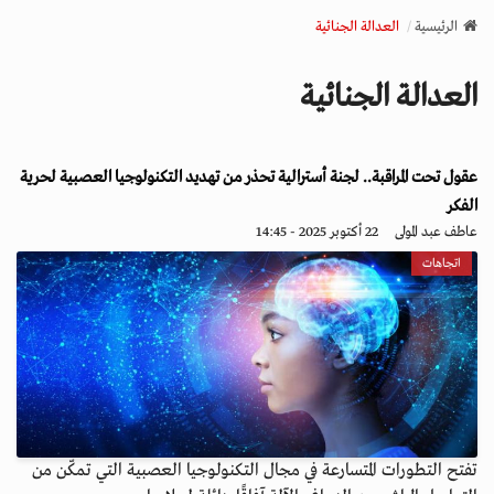
v
الرئيسية
العدالة الجنائية
i
g
العدالة الجنائية
a
t
i
عقول تحت المراقبة.. لجنة أسترالية تحذر من تهديد التكنولوجيا العصبية لحرية
o
n
الفكر
عاطف عبد المولى
22 أكتوبر 2025 - 14:45
اتجاهات
تفتح التطورات المتسارعة في مجال التكنولوجيا العصبية التي تمكّن من