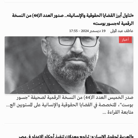
«تناول أبرز القضايا الحقوقية والإنسانية».. صدور العدد الـ(44) من النسخة
الرقمية لـ«جسور بوست»
عاطف عبد المولى
19 ديسمبر 2024 - 17:55
أخبار
صدر الخميس العدد الـ(44) من النسخة الرقمية لصحيفة "جسور
بوست"، المتخصصة في القضايا الحقوقية والإنسانية على المستويين الع...
متابعة القراءة ...
«العربية لحقوق الإنسان»: تراجع معدلات تنفيذ أحكام الإعدام في مصر