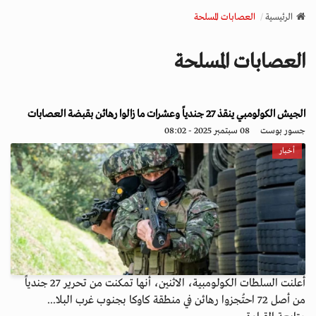
v
الرئيسية
العصابات المسلحة
i
g
العصابات المسلحة
a
t
i
o
الجيش الكولومبي ينقذ 27 جندياً وعشرات ما زالوا رهائن بقبضة العصابات
n
جسور بوست
08 سبتمبر 2025 - 08:02
أخبار
أعلنت السلطات الكولومبية، الاثنين، أنها تمكنت من تحرير 27 جندياً
من أصل 72 احتُجزوا رهائن في منطقة كاوكا بجنوب غرب البلا...