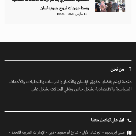
وسط موجات نزوح جنوب لبنان
11 مارس 2026 - 10:26
من نحن
منصة تهتم بقضايا حقوق الإنسان والأخبار والدراسات والتحليلات والأحداث
السياسية والاقتصادية بشكل خاص وباقي المجالات بشكل عام.
ابق على تواصل معنا
مبنى إيريديوم - البرشاء الأولى - شارع أم سقيم - دبي - الإمارات العربية المتحدة -