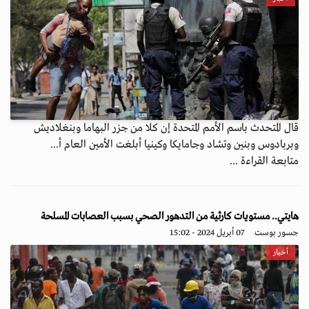
قال المتحدث باسم الأمم المتحدة إن كلا من جزر البهاما وبنغلاديش
وبربادوس وبنين وتشاد وجامايكا وكينيا أبلغت الأمين العام أ...
متابعة القراءة ...
هايتي.. مستويات كارثية من التدهور الصحي بسبب العصابات المسلحة
جسور بوست
07 أبريل 2024 - 15:02
أخبار