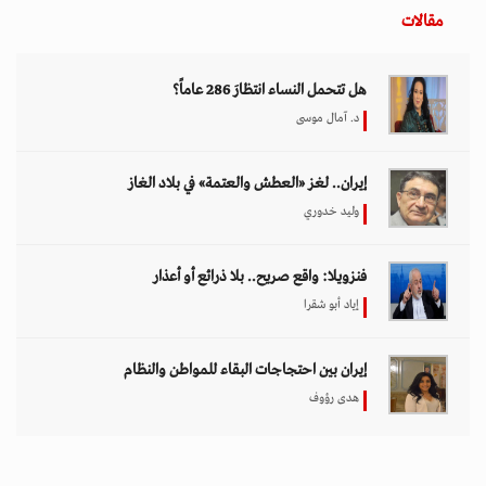
مقالات
هل تتحمل النساء انتظارَ 286 عاماً؟
د. آمال موسى
إيران.. لغز «العطش والعتمة» في بلاد الغاز
وليد خدوري
فنزويلا: واقع صريح.. بلا ذرائع أو أعذار
إياد أبو شقرا
إيران بين احتجاجات البقاء للمواطن والنظام
هدى رؤوف