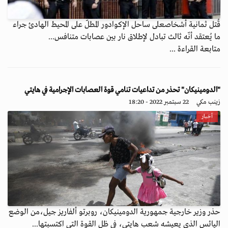
قُتل ثمانية أشخاصعلى ساحل الإكوادور المطلّ على المحيط الهادئ جراء
ما يُعتقد أنّه ثالث تبادل لإطلاق نار بين عصابات متنافس...
متابعة القراءة ...
"الدومينيكان" تحذر من تداعيات تنامي قوة العصابات الإجرامية في هايتي
زينب مكي
22 سبتمبر 2022 - 18:20
أخبار
حذر وزير خارجية جمهورية الدومينيكان، روبرتو ألفاريز جيل،من الوضع
اليائس الذي يعيشه شعب هايتي، في ظل القوة التي اكتسبتها...