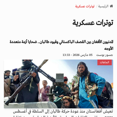
v
الرئيسية
توترات عسكرية
i
g
توترات عسكرية
a
t
i
المدنيون الأفغان بين القصف الباكستاني وقيود طالبان.. ضحايا أزمة متعددة
o
n
الأوجه
جسور بوست
05 مارس 2026 - 13:33
اتجاهات
تعيش أفغانستان منذ عودة حركة طالبان إلى السلطة في أغسطس