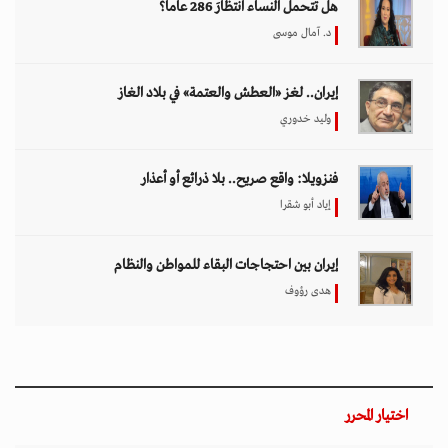
هل تتحمل النساء انتظارَ 286 عاماً؟
د. آمال موسى
إيران.. لغز «العطش والعتمة» في بلاد الغاز
وليد خدوري
فنزويلا: واقع صريح.. بلا ذرائع أو أعذار
إياد أبو شقرا
إيران بين احتجاجات البقاء للمواطن والنظام
هدى رؤوف
اختيار المحرر