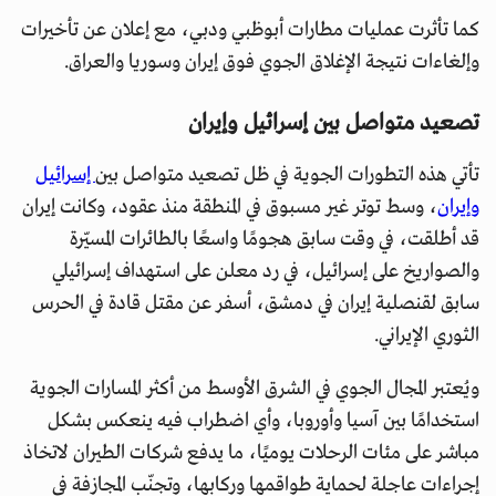
كما تأثرت عمليات مطارات أبوظبي ودبي، مع إعلان عن تأخيرات
وإلغاءات نتيجة الإغلاق الجوي فوق إيران وسوريا والعراق.
تصعيد متواصل بين إسرائيل وإيران
تأتي هذه التطورات الجوية في ظل تصعيد متواصل بين
إسرائيل
وإيران
، وسط توتر غير مسبوق في المنطقة منذ عقود، وكانت إيران
قد أطلقت، في وقت سابق هجومًا واسعًا بالطائرات المسيّرة
والصواريخ على إسرائيل، في رد معلن على استهداف إسرائيلي
سابق لقنصلية إيران في دمشق، أسفر عن مقتل قادة في الحرس
الثوري الإيراني.
ويُعتبر المجال الجوي في الشرق الأوسط من أكثر المسارات الجوية
استخدامًا بين آسيا وأوروبا، وأي اضطراب فيه ينعكس بشكل
مباشر على مئات الرحلات يوميًا، ما يدفع شركات الطيران لاتخاذ
إجراءات عاجلة لحماية طواقمها وركابها، وتجنّب المجازفة في