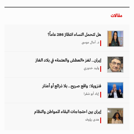
مقالات
هل تتحمل النساء انتظارَ 286 عاماً؟
د. آمال موسى
إيران.. لغز «العطش والعتمة» في بلاد الغاز
وليد خدوري
فنزويلا: واقع صريح.. بلا ذرائع أو أعذار
إياد أبو شقرا
إيران بين احتجاجات البقاء للمواطن والنظام
هدى رؤوف