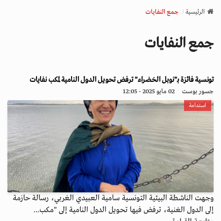
v
الرئيسية
جمع النفايات
i
g
جمع النفايات
a
t
i
o
تونسية فائزة بـ"نوبل الخضراء" ترفض تحويل الدول النامية لمكب نفايات
n
جسور بوست
02 مايو 2025 - 12:05
استدامة
وجهت الناشطة البيئية التونسية سامية العبيدي الغربي، رسالة حازمة
إلى الدول الغنية، ترفض فيها تحويل الدول النامية إلى "مكب...