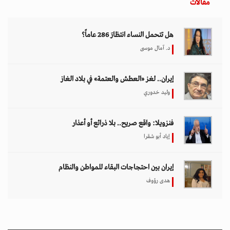
مقالات
هل تتحمل النساء انتظارَ 286 عاماً؟
د. آمال موسى
إيران.. لغز «العطش والعتمة» في بلاد الغاز
وليد خدوري
فنزويلا: واقع صريح.. بلا ذرائع أو أعذار
إياد أبو شقرا
إيران بين احتجاجات البقاء للمواطن والنظام
هدى رؤوف