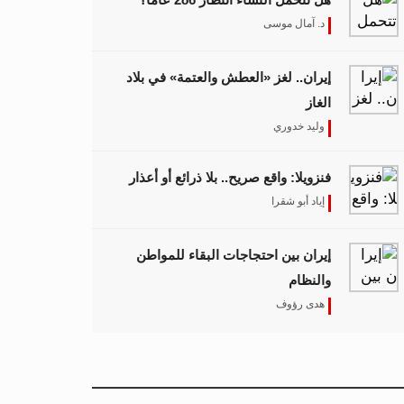
د. آمال موسى
إيران.. لغز «العطش والعتمة» في بلاد
الغاز
وليد خدوري
فنزويلا: واقع صريح.. بلا ذرائع أو أعذار
إياد أبو شقرا
إيران بين احتجاجات البقاء للمواطن
والنظام
هدى رؤوف