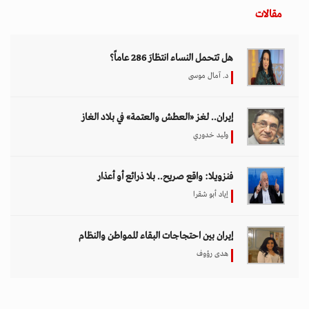
مقالات
هل تتحمل النساء انتظارَ 286 عاماً؟
د. آمال موسى
إيران.. لغز «العطش والعتمة» في بلاد الغاز
وليد خدوري
فنزويلا: واقع صريح.. بلا ذرائع أو أعذار
إياد أبو شقرا
إيران بين احتجاجات البقاء للمواطن والنظام
هدى رؤوف