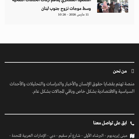
التصعيد العسكري يفاقم أزمات الخدمات الصحية
وسط موجات نزوح جنوب لبنان
11 مارس 2026 - 10:26
من نحن
منصة تهتم بقضايا حقوق الإنسان والأخبار والدراسات والتحليلات والأحداث
السياسية والاقتصادية بشكل خاص وباقي المجالات بشكل عام.
ابق على تواصل معنا
مبنى إيريديوم - البرشاء الأولى - شارع أم سقيم - دبي - الإمارات العربية المتحدة -