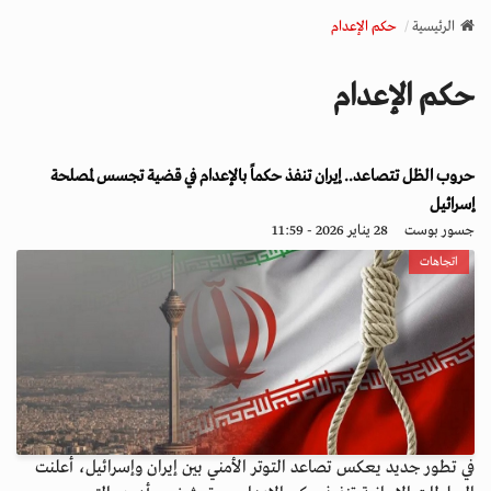
v
الرئيسية
حكم الإعدام
i
g
حكم الإعدام
a
t
i
حروب الظل تتصاعد.. إيران تنفذ حكماً بالإعدام في قضية تجسس لمصلحة
o
n
إسرائيل
جسور بوست
28 يناير 2026 - 11:59
اتجاهات
في تطور جديد يعكس تصاعد التوتر الأمني بين إيران وإسرائيل، أعلنت