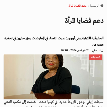
v
الرئيسية
دعم قضايا المرأة
i
g
دعم قضايا المرأة
a
t
i
الحقوقية الكينية إيفي أوجور: صوت النساء في المفاوضات يعزز حقهن في تحديد
o
n
مصيرهن
زينب مكي
02 نوفمبر 2024 - 16:40
إنسانيات
سجلت إيفي أوجور تاريخاً جديداً في كينيا عندما انضمت إلى مكتب المدعي