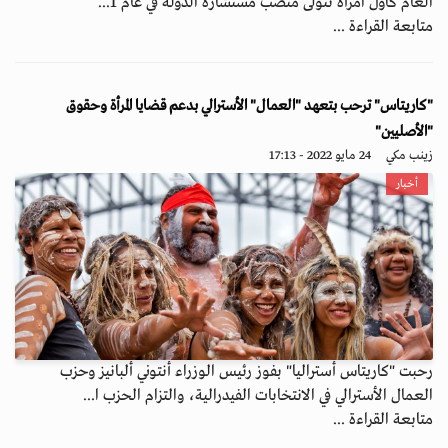
العام كأول امرأة تتولى منصب مستشارة الدولة في عام 1...
متابعة القراءة ...
"كاريتاس" ترحب بتعهد "العمال" الأسترالي بدعم قضايا المرأة وحقوق
"الأصليين"
زينب مكي
24 مايو 2022 - 17:13
أخبار
رحبت "كاريتاس أستراليا" بفوز رئيس الوزراء أنتوني ألبانيز وحزب
العمال الأسترالي في الانتخابات الفيدرالية، والتزام الحزب ا...
متابعة القراءة ...