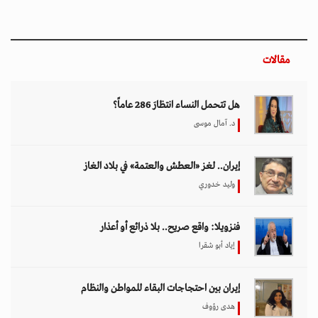
مقالات
هل تتحمل النساء انتظارَ 286 عاماً؟
د. آمال موسى
إيران.. لغز «العطش والعتمة» في بلاد الغاز
وليد خدوري
فنزويلا: واقع صريح.. بلا ذرائع أو أعذار
إياد أبو شقرا
إيران بين احتجاجات البقاء للمواطن والنظام
هدى رؤوف