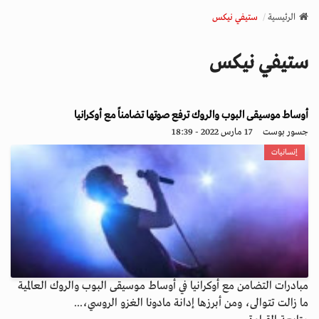
v
الرئيسية
ستيفي نيكس
i
g
ستيفي نيكس
a
t
i
o
أوساط موسيقى البوب والروك ترفع صوتها تضامناً مع أوكرانيا
n
جسور بوست
17 مارس 2022 - 18:39
إنسانيات
مبادرات التضامن مع أوكرانيا في أوساط موسيقى البوب والروك العالمية
ما زالت تتوالى، ومن أبرزها إدانة مادونا الغزو الروسي،...