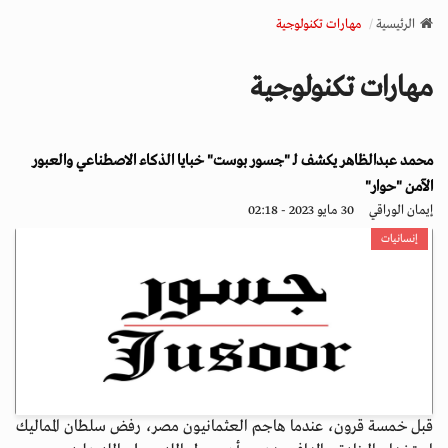
v
الرئيسية
مهارات تكنولوجية
i
g
مهارات تكنولوجية
a
t
i
محمد عبدالظاهر يكشف لـ "جسور بوست" خبايا الذكاء الاصطناعي والعبور
o
n
الآمن "حوار"
إيمان الوراقي
30 مايو 2023 - 02:18
إنسانيات
قبل خمسة قرون، عندما هاجم العثمانيون مصر، رفض سلطان المماليك