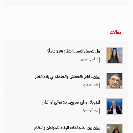
مقالات
هل تتحمل النساء انتظارَ 286 عاماً؟
د. آمال موسى
إيران.. لغز «العطش والعتمة» في بلاد الغاز
وليد خدوري
فنزويلا: واقع صريح.. بلا ذرائع أو أعذار
إياد أبو شقرا
إيران بين احتجاجات البقاء للمواطن والنظام