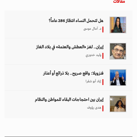
مقالات
هل تتحمل النساء انتظارَ 286 عاماً؟
د. آمال موسى
إيران.. لغز «العطش والعتمة» في بلاد الغاز
وليد خدوري
فنزويلا: واقع صريح.. بلا ذرائع أو أعذار
إياد أبو شقرا
إيران بين احتجاجات البقاء للمواطن والنظام
هدى رؤوف