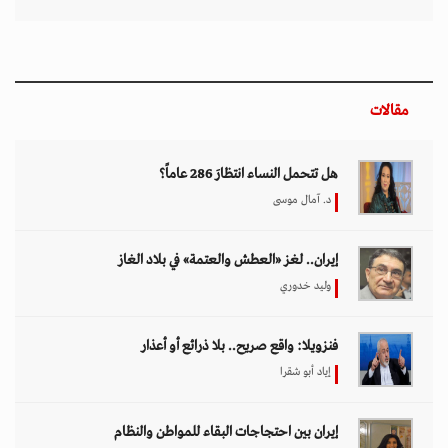
مقالات
هل تتحمل النساء انتظارَ 286 عاماً؟
د. آمال موسى
إيران.. لغز «العطش والعتمة» في بلاد الغاز
وليد خدوري
فنزويلا: واقع صريح.. بلا ذرائع أو أعذار
إياد أبو شقرا
إيران بين احتجاجات البقاء للمواطن والنظام