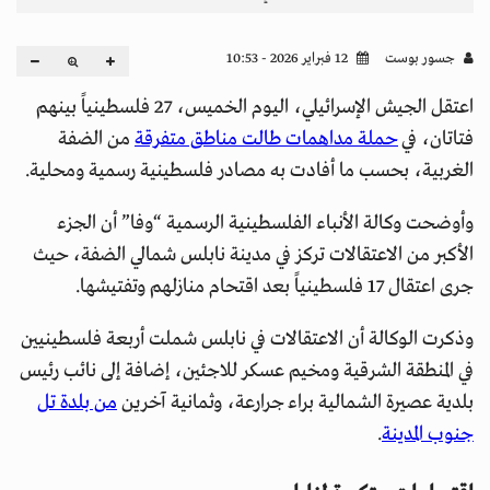
جسور بوست
12 فبراير 2026 - 10:53
اعتقل الجيش الإسرائيلي، اليوم الخميس، 27 فلسطينياً بينهم
فتاتان، في
حملة مداهمات طالت مناطق متفرقة
من الضفة
الغربية، بحسب ما أفادت به مصادر فلسطينية رسمية ومحلية.
وأوضحت وكالة الأنباء الفلسطينية الرسمية “وفا” أن الجزء
الأكبر من الاعتقالات تركز في مدينة نابلس شمالي الضفة، حيث
جرى اعتقال 17 فلسطينياً بعد اقتحام منازلهم وتفتيشها.
وذكرت الوكالة أن الاعتقالات في نابلس شملت أربعة فلسطينيين
في المنطقة الشرقية ومخيم عسكر للاجئين، إضافة إلى نائب رئيس
بلدية عصيرة الشمالية براء جرارعة، وثمانية آخرين
من بلدة تل
جنوب المدينة
.