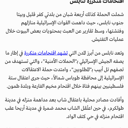
اقتحامات متكررة لنابلس
شملت الحملة كذلك أربعة شبان من بلدتي كفر قليل وبيتا
جنوب نابلس، حيث داهمت القوات الإسرائيلية منازلهم
وفتشتها، وسط تقارير عن العبث بمحتويات بعض البيوت خلال
عمليات التفتيش.
وتعد نابلس من أبرز المدن التي
تشهد اقتحامات متكررة
في إطار ما
يصفه الجيش الإسرائيلي بـ"الحملات الأمنية"، والتي تستهدف من
تصفهم تل أبيب بـ"المطلوبين"، وامتدت حملة الاعتقالات
الإسرائيلية إلى محافظة طوباس شمالاً، حيث جرى اعتقال ستة
فلسطينيين بينهم فتاة خلال اقتحام مخيم الفارعة وبلدة طمون.
وأفادت مصادر محلية باعتقال شاب بعد مداهمة منزله في مدينة
طولكرم، في حين اعتُقل الشاب محمد ضمرة في مدينة أريحا عقب
اقتحام منزله في حي كتف الواد.