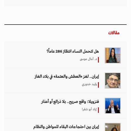
مقالات
هل تتحمل النساء انتظارَ 286 عاماً؟
د. آمال موسى
إيران.. لغز «العطش والعتمة» في بلاد الغاز
وليد خدوري
فنزويلا: واقع صريح.. بلا ذرائع أو أعذار
إياد أبو شقرا
إيران بين احتجاجات البقاء للمواطن والنظام