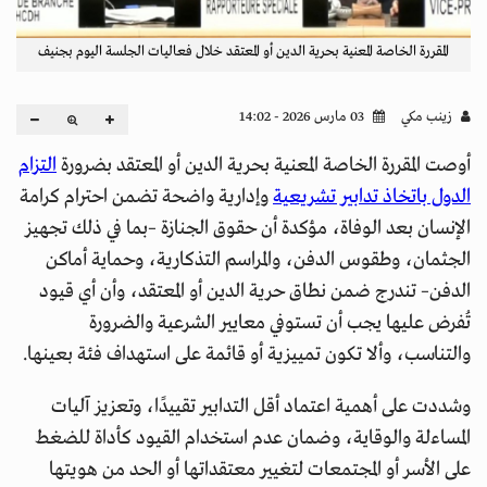
المقررة الخاصة المعنية بحرية الدين أو المعتقد خلال فعاليات الجلسة اليوم بجنيف
زينب مكي
03 مارس 2026 - 14:02
أوصت المقررة الخاصة المعنية بحرية الدين أو المعتقد بضرورة
التزام
الدول باتخاذ تدابير تشريعية
وإدارية واضحة تضمن احترام كرامة
الإنسان بعد الوفاة، مؤكدة أن حقوق الجنازة –بما في ذلك تجهيز
الجثمان، وطقوس الدفن، والمراسم التذكارية، وحماية أماكن
الدفن– تندرج ضمن نطاق حرية الدين أو المعتقد، وأن أي قيود
تُفرض عليها يجب أن تستوفي معايير الشرعية والضرورة
والتناسب، وألا تكون تمييزية أو قائمة على استهداف فئة بعينها.
وشددت على أهمية اعتماد أقل التدابير تقييدًا، وتعزيز آليات
المساءلة والوقاية، وضمان عدم استخدام القيود كأداة للضغط
على الأسر أو المجتمعات لتغيير معتقداتها أو الحد من هويتها