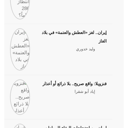
إيران.. لغز «العطش والعتمة» في بلاد
الغاز
وليد خدوري
فنزويلا: واقع صريح.. بلا ذرائع أو أعذار
إياد أبو شقرا
إيران بين احتجاجات البقاء للمواطن