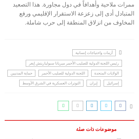
ممرات ملاحية وأهدافاً في دول مجاورة. هذا التصعيد
المتبادل أدى إلى زعزعة الاستقرار الإقليمي ورفع
المخاوف من انزلاق المنطقة إلى حرب شاملة.
أزمات واحتياجات إنسانية
رئيس اللجنة الدولية للصليب الأحمر ميريانا سبولياريتش إيغر
الولايات المتحدة
اللجنة الدولية للصليب الأحمر
حماية المدنيين
إسرائيل
إيران
التوترات العسكرية في الشرق الأوسط
عاطف عبد المولى
11 مارس 2026 - 12:22
موضوعات ذات صلة
مخاوف صحية وبيئية.. مخاطر “المطر الأسود” تهدد