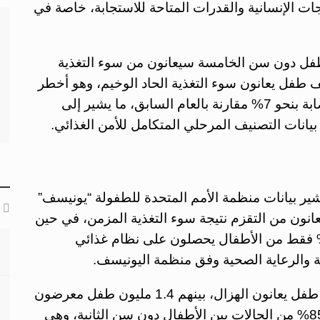
ات الإنسانية والقدرات المتاحة للاستجابة، خاصة في
تقديرات أن نحو 3.7 مليون طفل دون سن الخامسة سيعانون من سوء التغذية
 خلال عام 2026، بينهم ما يقارب 942 ألف طفل يعانون سوء التغذية الحاد الوخيم، وهو أخطر
أشكال نقص التغذية، كما ارتفعت معدلات الإصابة بنحو 7% مقارنة بالعام السابق، ما يشير إلى
انات التصنيف المرحلي المتكامل للأمن الغذائي.
 تشير بيانات منظمة الأمم المتحدة للطفولة “يونيسف”
نستان يعانون من التقزم نتيجة سوء التغذية المزمن، في حين
غ نسبة الهزال الحاد نحو 9.5%. كما أن 12% فقط من الأطفال يحصلون على نظام غذائي
ذية والرعاية الصحية وفق منظمة اليونيسف.
وتشير تقديرات إضافية إلى أن نحو 3.5 مليون طفل يعانون الهزال، بينهم 1.4 مليون طفل معرضون
بشكل مباشر لخطر الوفاة، مع تركز أكثر من 85% من الحالات بين الأطفال دون سن الثانية، وهي