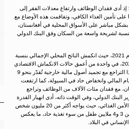
؛ إذ أدى فقدان الوظائف وارتفاع معدلات الفقر إلى
ا على تأمين الغذاء الكافي، وتفاقمت هذه الأوضاع مع
عكس بشكل مباشر على الأسواق المحلية في أفغانستان،
نسبة لشريحة واسعة من السكان وفق البنك الدولي
وقد شهد اقتصاد أفغانستان انهياراً حاداً منذ عام 2021، حيث انكمش الناتج المحلي الإجمالي بنسبة
تتراوح بين 20% و30% خلال عامي 2021 و2022، في واحدة من أعمق حالات الانكماش الاقتصادي
عالمياً، وفق تقديرات البنك الدولي، وترافق هذا التراجع مع تجميد أصول مالية خارجية تُقدّر بنحو 9
ام المالي وانخفاض حاد في السيولة، كما ارتفعت
ل أكثر من 90% من السكان، مع فقدان مئات الآلاف من الوظائف وتراجع
بنك الدولي، وفي الوقت ذاته، أدى انهيار القدرة
الشرائية وارتفاع أسعار الغذاء إلى تفاقم أزمة الأمن الغذائي، حيث يواجه أكثر من 20 مليون شخص
مستويات حادة من الجوع، في حين يعاني ما بين 3 و4 ملايين طفل من سوء تغذية حاد، ما يعكس
الإنساني في البلاد.