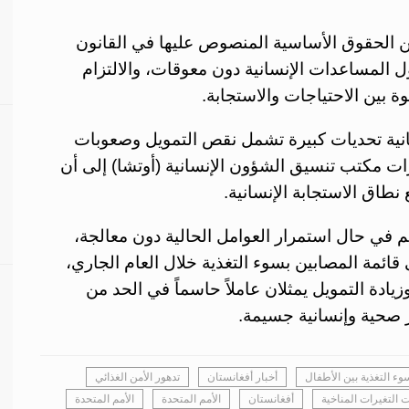
من الحقوق الأساسية المنصوص عليها في القانون
 المساعدات الإنسانية دون معوقات، والالتزام
ة بين الاحتياجات والاستجابة.
سانية تحديات كبيرة تشمل نقص التمويل وصعوبات
ات مكتب تنسيق الشؤون الإنسانية (أوتشا) إلى أن
 نطاق الاستجابة الإنسانية.
 في حال استمرار العوامل الحالية دون معالجة،
ف طفل جديد إلى قائمة المصابين بسوء التغذية خلال العام الجاري،
زيادة التمويل يمثلان عاملاً حاسماً في الحد من
ر صحية وإنسانية جسيمة.
وء التغذية بين الأطفال
أخبار أفغانستان
تدهور الأمن الغذائي
ت التغيرات المناخية
أفغانستان
الأمم المتحدة
اﻷمم المتحدة