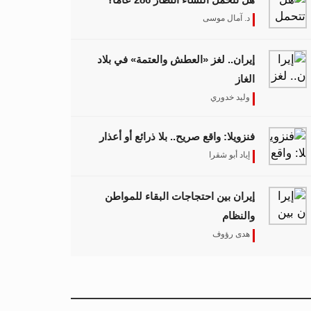
د. آمال موسى
إيران.. لغز «العطش والعتمة» في بلاد
الغاز
وليد خدوري
فنزويلا: واقع صريح.. بلا ذرائع أو أعذار
إياد أبو شقرا
إيران بين احتجاجات البقاء للمواطن
والنظام
هدى رؤوف