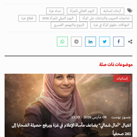
أزمات إنسانية
اليوم العالمي للمرأة
نساء غزة
تداعيات الحروب والنزاعات على المرأة
اليوم الدولي للمرأة 2026
قطاع غزة
انتهاكات حقوق المرأة في غزة
النزوح والتهجير القسري
موضوعات ذات صلة
إنسانيات
جسور بوست
09 مارس 2026 - 13:39
اغتيال "آمال شمالي" يضاعف مأساة الإعلام في غزة ويرفع حصيلة الضحايا إلى
261 صحفياً