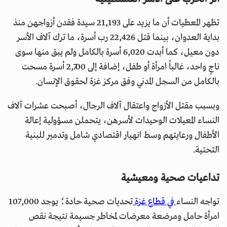
تظهر المعطيات أن ما يزيد على 21,193 سيدة فقدن أزواجهن منذ
بداية العدوان، بينما قتل 22,426 رب أسرة، ما ترك آلاف الأسر
دون معيل، كما أبدت 6,020 أسرة بالكامل ولم يبق منها سوى
ناجٍ واحد، غالباً امرأة أو طفل، إضافة إلى 2,700 أسرة مسحت
بالكامل من السجل المدني وفق مركز غزة لحقوق الإنسان.
وبسبب مقتل الأزواج واعتقال آلاف الرجال، أصبحت عشرات آلاف
النساء المعيلات الوحيدات لأسرهن، يتحملن مسؤولية إعالة
الأطفال ورعايتهم وسط انهيار اقتصادي شامل وتدمير للبنية
التحتية.
تداعيات صحية ومعيشية
تواجه النساء
في قطاع غزة
تحديات صحية حادة؛ يوجد 107,000
امرأة حامل ومرضعة معرضات لمخاطر جسيمة نتيجة نقص