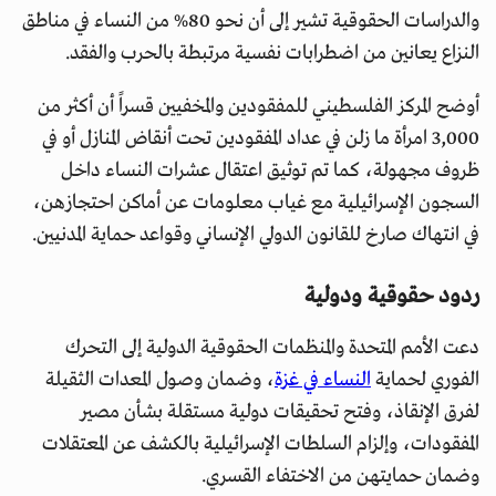
والدراسات الحقوقية تشير إلى أن نحو 80% من النساء في مناطق
النزاع يعانين من اضطرابات نفسية مرتبطة بالحرب والفقد.
أوضح المركز الفلسطيني للمفقودين والمخفيين قسراً أن أكثر من
3,000 امرأة ما زلن في عداد المفقودين تحت أنقاض المنازل أو في
ظروف مجهولة، كما تم توثيق اعتقال عشرات النساء داخل
السجون الإسرائيلية مع غياب معلومات عن أماكن احتجازهن،
في انتهاك صارخ للقانون الدولي الإنساني وقواعد حماية المدنيين.
ردود حقوقية ودولية
دعت الأمم المتحدة والمنظمات الحقوقية الدولية إلى التحرك
الفوري لحماية
النساء في غزة
، وضمان وصول المعدات الثقيلة
لفرق الإنقاذ، وفتح تحقيقات دولية مستقلة بشأن مصير
المفقودات، وإلزام السلطات الإسرائيلية بالكشف عن المعتقلات
وضمان حمايتهن من الاختفاء القسري.