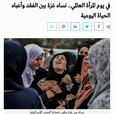
i
في يوم المرأة العالمي.. نساء غزة بين الفقد وأعباء
g
a
الحياة اليومية
t
i
o
n
نساء من غزة يبكين ضحايا الحرب الإسرائيلية