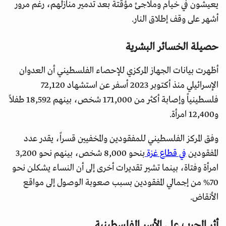
يعيشون في خيام وملاجئ مؤقتة بعد تدمير منازلهم، رغم مرور
أشهر على وقف إطلاق النار.
حصيلة الخسائر البشرية
أظهرت بيانات الجهاز المركزي للإحصاء الفلسطيني أن العدوان
الإسرائيلي منذ أكتوبر 2023 أسفر عن استشهاد 72,120
فلسطينياً وإصابة أكثر من 171,000 شخص، بينهم 18,592 طفلاً
و12,400 امرأة.
وفق المركز الفلسطيني للمفقودين والمخفيين قسراً، يقدر عدد
المفقودين
في قطاع غزة
بنحو 8,000 شخص، بينهم نحو 3,200
امرأة وفتاة، بينما تشير تقديرات أخرى إلى أن النساء يشكلن نحو
70% من إجمالي المفقودين بسبب صعوبة الوصول إلى مواقع
الأنقاض.
أثر الحرب على الأسر الفلسطينية