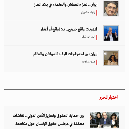
إيران.. لغز «العطش والعتمة» في بلاد الغاز
وليد خدوري
فنزويلا: واقع صريح.. بلا ذرائع أو أعذار
إياد أبو شقرا
إيران بين احتجاجات البقاء للمواطن والنظام
هدى رؤوف
اختيار المحرر
بين حماية الحقوق وتعزيز الأمن الدولي.. نقاشات
معمّقة في مجلس حقوق الإنسان حول مكافحة