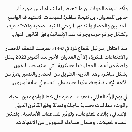
وأكدت هذه الجهات أن ما تتعرض له النساء ليس مجرد أثر
جانبي للعدوان، بل نتيجة مباشرة لسياسات الاستهداف الواسع
للمدنيين والحصار والتدمير المنهجي للبنية الصحية والاجتماعية،
وتشكل جرائم حرب وجرائم ضد الإنسانية وفق القانون الدولي.
منذ احتلال إسرائيل لقطاع غزة في 1967، تعرضت المنطقة للحصار
والاعتداءات المتكررة، إلا أن العدوان الأخير منذ أكتوبر 2023 يمثل
واحدة من أعنف العمليات العسكرية التي استهدفت المدنيين
بشكل مباشر، وهذا التاريخ الطويل من الحصار والتدمير يعزز من
الأزمة الإنسانية ويضاعف العبء على النساء في رعاية أسرهن.
في يوم المرأة العالمي، تقف نساء غزة على خط المواجهة بين الحياة
والموت، مطالبات بحماية عاجلة وفعالة وفق القانون الدولي
الإنساني، وإنقاذ المفقودات، وتوفير المساعدات الأساسية، وتمكين
النساء المعيلات، وضمان مساءلة المسؤولين عن الانتهاكات.