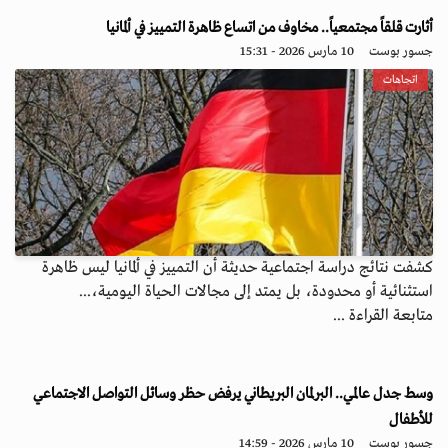
أثارت قلقاً مجتمعياً.. مخاوف من اتساع ظاهرة التمييز في ألمانيا
جسور بوست
10 مارس 2026 - 15:31
اتجاهات
كشفت نتائج دراسة اجتماعية حديثة أن التمييز في ألمانيا ليس ظاهرة
استثنائية أو محدودة، بل يمتد إلى مجالات الحياة اليومية،...
متابعة القراءة ...
وسط جدل عالمي.. البرلمان البريطاني يرفض حظر وسائل التواصل الاجتماعي
للأطفال
جسور بوست
10 مارس 2026 - 14:59