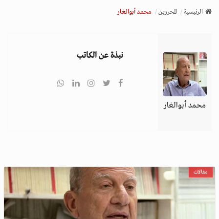
v
الرئيسية
المحررين
محمد أبوالغار
i
g
a
نبذة عن الكاتب
t
i
o
n
محمد أبوالغار
مقالات