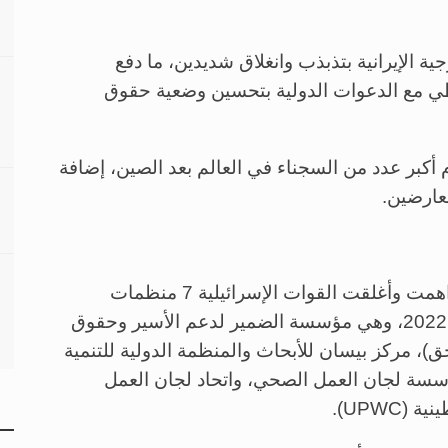
 الإيرانية بتذبذب وانغلاق شديدين، ما دفع
طي مع الدعوات الدولية بتحسين وضعية حقوق
م أكبر عدد من السجناء في العالم بعد الصين، إضافة
معارضين.
وفي إطار تلجيم صوت الشعب الفلسطيني، داهمت وأغلقت القوات الإسرائيلية 7 منظمات
فلسطينية رائدة في مجال حقوق الإنسان في 2022، وهي مؤسسة الضمير لدعم الأسير وحقوق
، مركز بيسان للأبحاث والمنظمة الدولية للتنمية
 الأطفال - فلسطين (DCI-P)، ومؤسسة لجان العمل الصحي، واتحاد لجان العمل