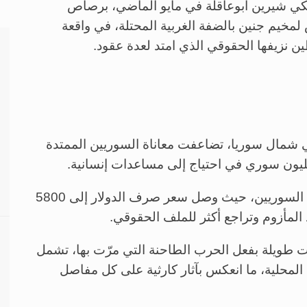
كي شيرين أبوعاقلة في مايو الماضي، برصاص
ش لمخيم جنين بالضفة الغربية المحتلة، في واقعة
ن نزيفها الحقوقي الذي امتد لعدة عقود.
في شمال سوريا، تضاعفت معاناة السوريين الممتدة
وتأتي تلك التهديدات في وقت بات عصيباً على السوريين، حيث وصل سعر صرف الدولار إلى 5800
د المأزوم وتراجع أكثر للملف الحقوقي.
ات طويلة بفعل الحرب الطاحنة التي مرّت بها، تشمل
ة المحلية، ما انعكس بآثار كارثية على كل مفاصل