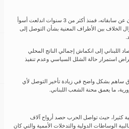
ولم يكن الوضع الإنساني بأحسن حال في لبنان عن سابقاته، فمنذ أكثر من 3 سنوات اندلعت أسوأ
 يزال الخلاف بين الأطراف المعنية بشأن التوصل إلى
.
د اللبناني إلى انكماش إجمالي الناتج المحلي
بنسبة 5.4 بالمئة في عام 2022، بافتراض استمرار حالة الشلل السياسي وعدم تنفيذ
ق ساهم بشكل واضح في زيادة تأخير التوصل لأي
رية، ما يعمق محنة الشعب اللبناني.
قية كثيرا، حيث تواصل الحرب حصد أرواح آلاف
لبية الوساطات الدولية والتدخلات الأممية والتي كان