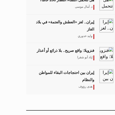
د. آمال موسى
إيران.. لغز «العطش والعتمة» في بلاد
الغاز
وليد خدوري
فنزويلا: واقع صريح.. بلا ذرائع أو أعذار
إياد أبو شقرا
إيران بين احتجاجات البقاء للمواطن
والنظام
هدى رؤوف