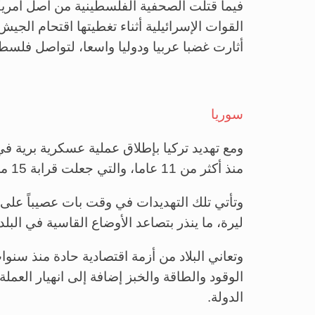
فيما قتلت الصحفية الفلسطينية من أصل أمري
القوات الإسرائيلية أثناء تغطيتها اقتحام الجي
أثارت غضبا عربيا ودوليا واسعا، لتواصل فلسطي
سوريا
ومع تهديد تركيا بإطلاق عملية عسكرية برية 
منذ أكثر من 11 عاما، والتي جعلت قرابة 15 مليون سوري في احتياج إلى مساعدات إنسانية.
ليرة، ما ينذر بتصاعد الأوضاع القاسية في البل
وتعاني البلاد من أزمة اقتصادية حادة منذ سنو
الوقود والطاقة والخبز إضافة إلى انهيار العمل
الدولة.