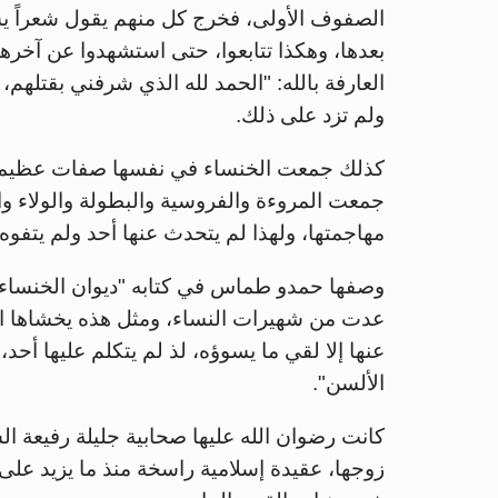
الصفوف الأولى، فخرج كل منهم يقول شعراً يشي
بعدها، وهكذا تتابعوا، حتى استشهدوا عن آخرهم
العارفة بالله: "الحمد لله الذي شرفني بقتله
ولم تزد على ذلك.
كذلك جمعت الخنساء في نفسها صفات عظيمة لا
جمعت المروءة والفروسية والبطولة والولاء و
مهاجمتها، ولهذا لم يتحدث عنها أحد ولم يتفو
وصفها حمدو طماس في كتابه "ديوان الخنساء" ب
عدت من شهيرات النساء، ومثل هذه يخشاها المت
عنها إلا لقي ما يسوؤه، لذ لم يتكلم عليها أح
الألسن".
كانت رضوان الله عليها صحابية جليلة رفيعة الش