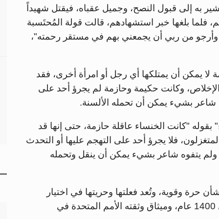
ر به إلى قبول النصح، وجميل عقباه، فيقتل شهيداً
، فلما بلغها خبر استشهادهم، قالت قولة المُحتَسبة
م، وأرجو من ربي أن يجمعني بهم في مستقر رحمته"،
 يمكن أن يمتلكها أي رجل أو امرأة أخرى، فقد
الإخلاص، وكانت حكيمة وحازمة لم يجرؤ أحد على
ه شاعر بشيء يمكن أن تحمله الألسنة.
قوله "كانت الخنساء عاقلة حازمة، حتى إنها قد
غزلون، فلا يجرؤ أحد على التهجم عليها أو التحدث
د، ولم يتفوه شاعر بشيء يمكن أن ينقل وتحمله
أن حرة وقوية، وتُعد فعلتها وحريتها في اختيار
زوجها، عقيدة إسلامية راسخة منذ ما يزيد على 1400 عام، وميثاق وثقته الأمم المتحدة في