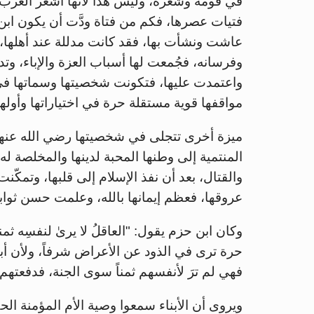
في قومه وشعره، وليس هذا لأنها أشعر العرب ح
فتيات عصرها، فكم من فتاة ودَّت أن يكون ابن ا
عاشت ونشأت بها، فقد كانت مدللة عند أهلها، ك
وفرسانه، فجُمعت لها أسباب العزة والإباء، وتد
واعتمدت عليها، فتكونت شخصيتها وسماتها في 
مواقفها قوية مستقلة حرة في اختياراتها وأولها
ميزة أخرى تتجلى في شخصيتها رضي الله عنها،
المنتمية إلى وطنها المحبة لدينها والمخلصة ل
والقتال، بعد أن نفذ الإسلام إلى قلبها، وتمك
عروقها، فعظم إيمانها بالله، وعلمت حسن ثواب
وكان ابن حزم يقول: "العاقلُ لا يرىٰ لنفسِه ثمناً
حرة ترى في الذود عن الأعراض شرفاً، ولأن أبنا
فهي لم ترَ لأنفسهم ثمناً سوى الجنة، فدفعتهم 
ويروى أن الأبناء سمعوا وصية الأم المؤمنة ال