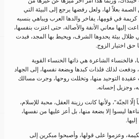
ينذاك، وربما هذا أمر آخر ميزها عن غيرها من
لصمة بعلاً لها، ولعل رفضها يرجع إلى البيئة التي
ريمة في قومِها، يفاخر والدها العرب ويباهي بنسبه
اعت إليها معاني الأنفة والأصالة، حتى اعتزت بنفسها،
ظلال بيئة يحدوها الشرف، ويحيط بها المجد، فبدت
 حق اختيار الزوج.
 فالخنساء الشاعرة هي ذاتها الخنساء القوية
ه، ودفعت لذلك فلذات كبدها وبضعة نفسها، إلى الجهاد
ّنت عقيدة التوحيد منها، وتخللت روحها، وجرت مسالك
ه، وجزيل إحسانه.
 إلّا الجنّة"، ولأنها كانت رزينة العقل، محبة للإسلام،
ءها ليسوا إلا بضعة منها، بل أعز عليها من نفسها،
إليها.
حكيمة، وعزموا على قولها، وأصبحوا مبكرين إلى