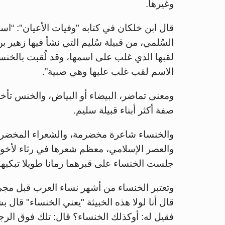
وغيرها.
قال ابن خلكان في كتابه "وفيات الأعيان": “اس
السُلمي، من قبيلة سُليم التي نشأ فيها زهير
لقبها الذي غلب على اسمها، وقد لُقبت بالخنساء
الاسم لقب غلب عليها وهي صبية”.
ومعنى تماضر، البيضاء أو البياض، والخنس تأخر
صفة أكثر أبناء قبيلة سليم.
والخنساء شاعرة مخضرمة، والشعراء المخضرمو
والعصر الإسلامي، معظم شعرها في رثاء لأخويها
جلست الخنساء على قبرهما زمانا طويلا تبكيهما
وتعتبر الخنساء من أشهر نساء العرب قبل مجي
قال أنا لولا هذه الخبيثة "يعني الخنساء" قال 
فقيل له: أوكذلك الخنساء؟ قال: تلك فوق الرجال.