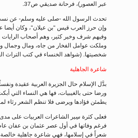
عبر العصور)، فرحانة صديقي ص37.
تحدث الرسول الله -صلى عليه وسلم- عن نسب ا
وإن حرز العرب قيس "بن عيلان"، وكان أيضا علي
وفيهم شرف وخير كثير، وهم أصحاب الرايات ا
وملكت عوامل الفخار من جاه، ومال وجمال ونفو
شخصيتها. (شواهد الخنساء في كتب التراث العر
شاعرة الجاهلية
بدَّل الإسلام حال الجزيرة العربية عقيدة ونفس
ورضا حتى بالغيبيات، فها هي النساء التي أبك
يطمئن فؤادها ويرضى فلا تنظم الشعر رثاء لمق
فعلى كثرة سِير الشاعرات العربيات على مدى 
شعراً في إسلامها، فهي شاعرة جاهلية خالصة ب