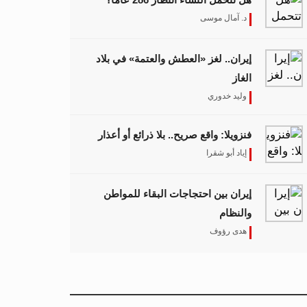
د. آمال موسى
إيران.. لغز «العطش والعتمة» في بلاد
الغاز
وليد خدوري
فنزويلا: واقع صريح.. بلا ذرائع أو أعذار
إياد أبو شقرا
إيران بين احتجاجات البقاء للمواطن
والنظام
هدى رؤوف