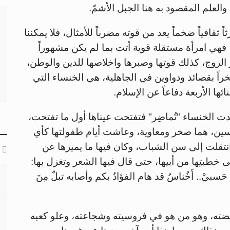
 والعلم المقصود به هنا الجبل الأشمّ.
اً ثقافياً ضخماً يعد من قوته مضرباً للأمثال، فلا يمكننا
هي امرأة مستقلة قوية أتت بما لم يكن مشهوراً
 الزوج، كذلك قوتها وصبرها واخلاصها للدين والوطن،
راً بقصائد ودواوين في الجاهلية، هي الخنساء التي
ها الأربعة دفاعاً عن الإسلام.
دت الخنساء "تُماضِر" فتفتحت عيناها أول ما تفتحت،
ن، هما صخر ومعاوية، وعاشت أيام طفولتها كأي
نتقلت إلى سن الشباب، وكان فيها ما يميزها عن
خطبتِها من أبيها، حتى قال فيها الشعر وتغزل بها:
م حَسبيْ.. أَخُناسُ قد هام الفؤادُ بكم وأصابه تبلٌ مِنَ
فرفضته، وهو من هو في فروسيته وشجاعته، وعلو كعبه