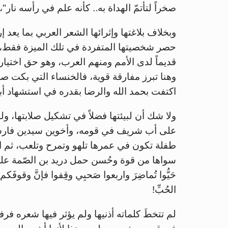
صخراً لتأتمّ الهداة به.. كأنه علم في رأسه نار"،
وبخلاف بلاغتها وإثرائها الشعر العربي بما يعد إرث
حصر شخصيتها المتفردة في تلك الميزة فقط، ف
قديماً لدى الأمم ومنهم العرب، وهو حق اختيار
وهنا تبرز مفارقة قوية، فالخنساء التي بكت صخ
اكتفت بحمد الله والرضا بقدره في استشهاد أبنائ
ولا شك أن لبيئتها فضلاً في تشكيل صلابتها، ول
على أب شريف في قومه، وأخوين سيدين فارسي
طفلة تكون في عمرها تلهو وتمرح وتلعب، ثم ا
سواها من قوة وحُسن حمل دريد بن الصّمة على 
حَيُّوا تُماضِرَ واربعوا صَحبِي وقِفوا فإنَّ وقوفَك
الحُبِّ!
لم تتخطَ كلماته أذنيها ولم يؤثر فيها شعره 