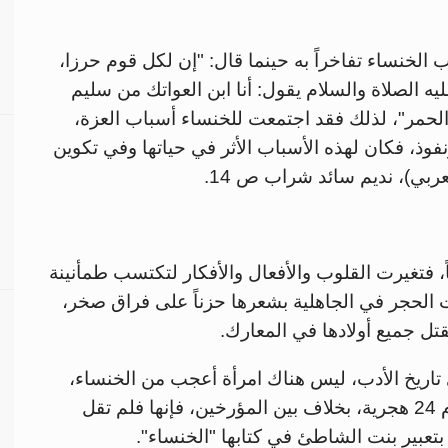
لخنساء تفاخراً به حينما قال: "إن لكل قوم حرزا،
ه الصلاة والسلام يقول: أنا ابن العواتك من سليم
لحمر"، لذلك فقد اجتمعت للخنساء أسباب العزة،
ذ، فكان لهذه الأسباب الأثر في حياتها وفي تكوين
بي)، نديم سائد شراب ص 14.
اً، فتغيرت القلوب والأفعال والأفكار لتكتسب طمأنينة
ت الحجر في الجاهلية بشعرها حزناً على فراق صخر،
تل جميع أولادها في المعارك.
تاريخ الأدب، ليس هناك امرأة أعجب من الخنساء،
فرغم وفاتها في أول عصر عثمان بن عفان عام 24 هجرية، بخلاف بين المؤرخين، فإنها فلم تقل
تعبير بنت الشاطئ في كتابها "الخنساء".