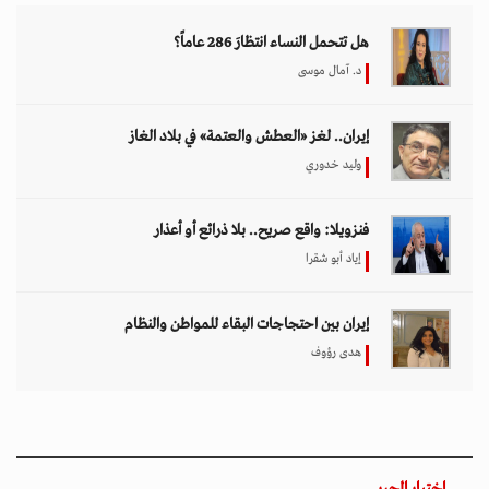
هل تتحمل النساء انتظارَ 286 عاماً؟
د. آمال موسى
إيران.. لغز «العطش والعتمة» في بلاد الغاز
وليد خدوري
فنزويلا: واقع صريح.. بلا ذرائع أو أعذار
إياد أبو شقرا
إيران بين احتجاجات البقاء للمواطن والنظام
هدى رؤوف
اختيار المحرر