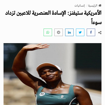
v
الرئيسية
إنسانيات
i
الأمريكية ستيفنز: الإساءة العنصرية للاعبين تزداد
g
a
سوءاً
t
i
o
n