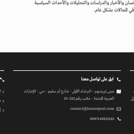
سان والأخبار والدراسات والتحليلات والأحداث السياسية
ي المجالات بشكل عام.
ابق على تواصل معنا
ا
مبنى إيريديوم - البرشاء الأولى - شارع أم سقيم - دبي - الإمارات
ل
العربية المتحدة - مكتب رقم 222-01
ف
contact@jusoorpost.com
إ
0097145832243