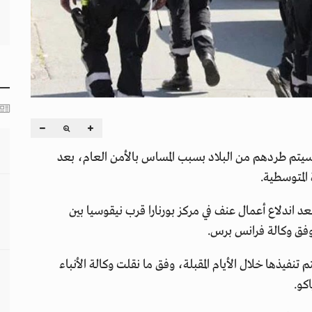
ية الأربعاء أن 28 طالب لجوء سيتم طردهم من البلاد بسبب المساس بالأمن العام، بعد
المتوسطية.
الشرطة إلقاء القبض على 33 شخصاً، بعد اندلاع أعمال عنف في مركز بورنارا قرب نيقوسيا بين
 وفق وكالة فرانس برس.
 الطرد في حق اللاجئين الـ28 على أن يتم تنفيذها خلال الأيام المقبلة، وفق ما نقلت وكالة الأنباء
كو.