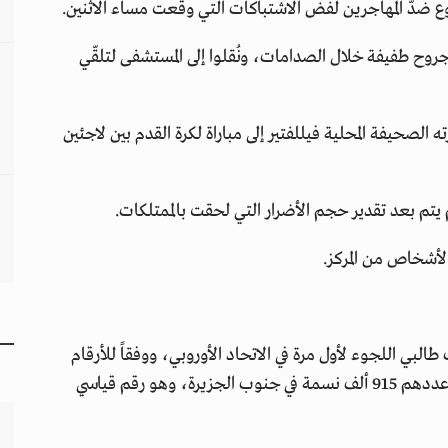
ضدّ المهاجرين لفض الاشتباكات التي وقعت مساء الاثنين.
بجروح طفيفة خلال الصدامات، ونُقلوا إلى المستشفى لتلقّي
 الصحيفة المحلية فيللفتير إلى مباراة لكرة القدم بين لاجئين
يتم بعد تقدير حجم الأضرار التي لحقت بالممتلكات.
لبي اللجوء لأول مرة في الاتحاد الأوروبي، ووفقاً للأرقام
الرسمية، يشكّل هؤلاء ستة في المئة من السكان البالغ عددهم 915 ألف نسمة في جنوب الجزيرة، وهو رقم قياسي