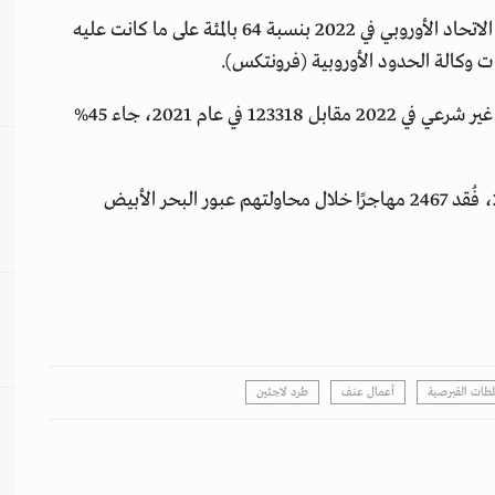
وارتفعت حالات دخول المهاجرين بشكل غير شرعي إلى الاتحاد الأوروبي في 2022 بنسبة 64 بالمئة على ما كانت عليه
وقالت الوكالة في بيان، إنه تم تسجيل 330 ألف دخول غير شرعي في 2022 مقابل 123318 في عام 2021، جاء 45%
وتقدّر المنظمة الدولية للهجرة أنه منذ بداية العام 2023، فُقد 2467 مهاجرًا خلال محاولتهم عبور البحر الأبيض
طات القبرصية
أعمال عنف
طرد لاجئين