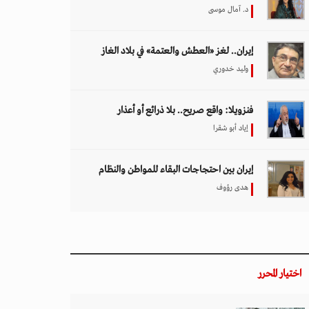
د. آمال موسى
إيران.. لغز «العطش والعتمة» في بلاد الغاز
وليد خدوري
فنزويلا: واقع صريح.. بلا ذرائع أو أعذار
إياد أبو شقرا
إيران بين احتجاجات البقاء للمواطن والنظام
هدى رؤوف
اختيار المحرر