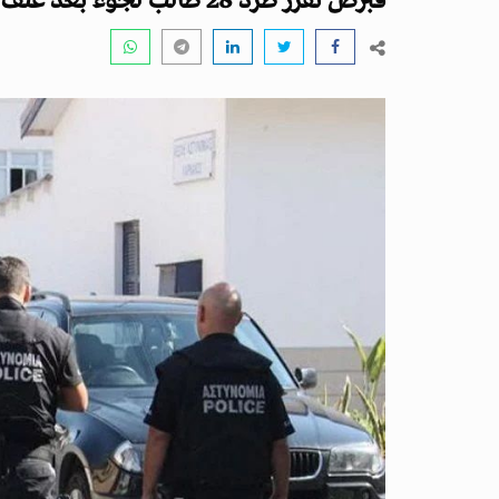
قبرص تقرر طرد 28 طالب لجوء بعد عنف في مركز لإيواء مهاجرين