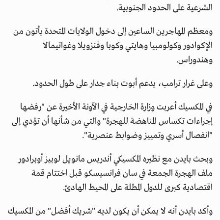
الشرعية على الحدود الجنوبية.
ومعظم المهاجرين الساعين إلى دخول الولايات المتحدة يأتون من
الإكوادور وكولومبيا وهايتي وكوبا وفنزويلا وغواتيمالا
وهندوراس.
وعلى غرار ترامب، يدعم أبوت بناء جدار على طول الحدود.
في المكسيك أعربت وزارة الخارجية في الآونة الأخيرة عن "رفضها
إجراءات تكساس المناهضة للهجرة" والتي من شأنها أن تؤدي إلى
"انفصال أسري وتمييز وضوابط عنصرية".
وبحث بايدن مع نظيره المكسيكي أندريس مانويل لوبيز أوبرادور
ملف الهجرة الجمعة في سان فرانسيسكو قبل اختتام قمة
اقتصادية كبرى للدول المطلة على المحيط الهادئ.
وأكد بايدن أنه لا يمكن أن يكون لديه "شريك أفضل" من المكسيك