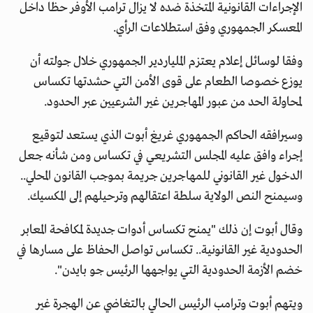
الإجراءات القانونية المتخذة ضده لا يزال ترامب الأوفر حظا داخل
المعسكر الجمهوري وفق استطلاعات الرأي.
وفقا لوسائل إعلام يعتزم الملياردير الجمهوري خلال جولته أن
يوزع خصوصا الطعام على قوى الأمن التي حشدتها تكساس
لمحاولة الحد من عبور المهاجرين غير الشرعيين عبر الحدود.
وسيرافقه الحاكم الجمهوري غريغ أبوت الذي يستعد لتوقيع
إجراء وافق عليه المجلس التشريعي في تكساس ومن شأنه جعل
الدخول غير القانوني للمهاجرين جريمة بموجب القانون المحلي..
وسيمنح النص الولاية سلطة اعتقالهم وترحيلهم إلى المكسيك.
وقال أبوت إن ذلك "يمنح تكساس أدوات جديدة لمكافحة المعابر
الحدودية غير القانونية.. تكساس تواصل الحفاظ على مسارها في
خضم الأزمة الحدودية التي يواجهها الرئيس جو بايدن".
ويتهم أبوت وترامب الرئيس الحالي بالتغاضي عن الهجرة غير