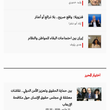
وليد خدوري
فنزويلا: واقع صريح.. بلا ذرائع أو أعذار
إياد أبو شقرا
إيران بين احتجاجات البقاء للمواطن والنظام
هدى رؤوف
اختيار المحرر
بين حماية الحقوق وتعزيز الأمن الدولي.. نقاشات
معمّقة في مجلس حقوق الإنسان حول مكافحة
الإرهاب
11 مارس 2026 - 09:30