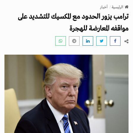
v
الرئيسية
أخبار
i
ترامب يزور الحدود مع المكسيك للتشديد على
g
a
مواقفه المعارضة للهجرة
t
i
o
n