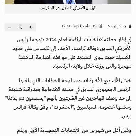
الرئيس الأمريكي السابق، دونالد ترامب
جسور بوست
19 نوفمبر 2023 - 12:31
في إطار حملته لانتخابات الرئاسة لعام 2024 يتوجه الرئيس
الأمريكي السابق دونالد ترامب، الأحد، إلى تكساس على حدود
المكسيك حيث ينوي التشديد على مواقفه الصارمة المناهضة
للهجرة والتي برزت خلال ولايته الرئاسية.
خلال الأسابيع الأخيرة اتسمت لهجة الخطابات التي يلقيها
الرئيس الجمهوري السابق في حملته الانتخابية بعدوانية شديدة
إلى حد وصفه المهاجرين غير الشرعيين بأنهم "يسممون دم بلادنا"
ومشبها خصومه السياسيين بـ"الحشرات"، وفق وكالة فرانس
برس.
وقبل أقل من شهرين من الانتخابات التمهيدية الأولى ورغم