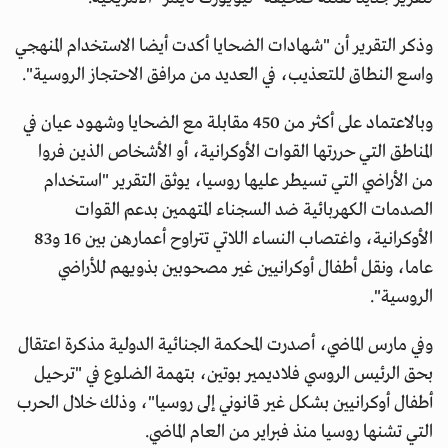
وذكر التقرير أن "شهادات الضحايا أكدت أيضا الاستخدام المنهجي
واسع النطاق للتعذيب، في العديد من مرافق الاحتجاز الروسية".
وبالاعتماد على أكثر من 450 مقابلة مع الضحايا وشهود عيان في
المناطق التي حررتها القوات الأوكرانية، أو الأشخاص الذين فروا
من الأراضي التي تسيطر عليها روسيا، يوثق التقرير "استخدام
الصدمات الكهربائية ضد السجناء المتهمين بدعم القوات
الأوكرانية، واغتصاب النساء اللاتي تتراوح أعمارهن بين 16 و83
عاما، ونقل أطفال أوكرانيين غير مصحوبين بذويهم للأراضي
الروسية".
وفي مارس الماضي، أصدرت المحكمة الجنائية الدولية مذكرة اعتقال
بحق الرئيس الروسي فلاديمير بوتين، بتهمة الضلوع في "ترحيل
أطفال أوكرانيين بشكل غير قانوني إلى روسيا"، وذلك خلال الحرب
التي تشنها روسيا منذ فبراير من العام الماضي.