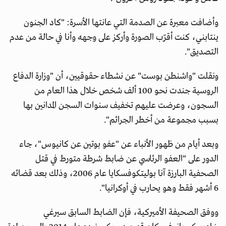
وأضافت معبرة عن الصدمة التي عانتها الأسرة: "كاد الجنون
ينتابني، كنت أقرّب الصورة وأركز على وجهه وأنا في حالة من عدم
التصديق".
ونقلت "واشنطن بوست" عن نشطاء حقوقيين، أن "وزارة الدفاع
الروسية جندت نحو 100 ألف شخص خلال هذا العام من
السجون، وعرضت عليهم تخفيف سنوات السجن المدانين بها
بسبب مجموعة من أخطر الجرائم".
وبعد أيام من ظهور الأنباء عن "عفو بوتين عن كانيوس"، جاء
الدور على "العفو الرئاسي عن ضابط شرطة متورط في قتل
الصحفية البارزة آنا بوليتكوفسكايا عام 2006، وذلك بعد قضائه
6 أشهر فقط وهو يحارب في أوكرانيا".
ووفق الصحيفة الأميركية، فإن الضابط السابق سيرغي