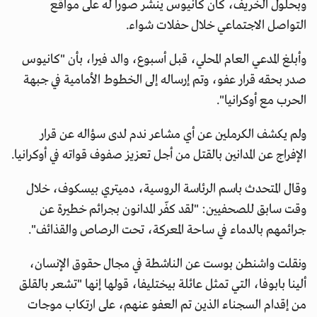
وبحلول الخريف، كان كانيوس ينشر صورا له على مواقع
التواصل الاجتماعي خلال حفلات شواء.
وأبلغ المدعي العام المحلي، قبل أسبوع، والد فيرا، بأن "كانيوس
صدر بحقه قرار عفو، وتم إرساله إلى الخطوط الأمامية في جبهة
الحرب مع أوكرانيا".
ولم يكشف الكرملين عن أي مشاعر ندم لدى سؤاله عن قرار
الإفراج عن المدانين بالقتل من أجل تعزيز صفوف قواته في أوكرانيا.
وقال المتحدث باسم الرئاسة الروسية، دميتري بيسكوف، خلال
وقت سابق للصحفيين: "لقد كفّر المدانون بجرائم خطيرة عن
جرائمهم بالدماء في ساحة المعركة، تحت الرصاص والقذائف".
ونقلت واشنطن بوست عن الناشطة في مجال حقوق الإنسان،
ألينا بابوفا، التي تمثل عائلة بيختليفا، قولها إنها "تشعر بالقلق
من إقدام السجناء الذين تم العفو عنهم، على ارتكاب موجات