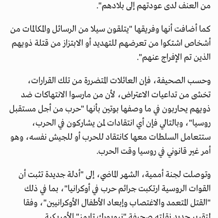
من العنف لدى عودتهم إلى بلادهم".
كما أضافت أنها وفريقها "يتلقون سيلا من الرسائل والمكالمات من
أشخاص اشتكوا من تعرضهم للتهديد أو الابتزاز من قتلة ذويهم
الذين تم الإفراج عنهم".
وحسب الصحيفة، فإن العائلات المتضررة من تلك القرارات،
تخشى من تداعيات الاعتراض، لأن من مارسوا الانتهاكات ضد
ذويهم يحاربون في ما وصفها بوتين بأنها "حرب من أجل مستقبل
روسيا"، وبالتالي فإن أي انتقادات لمن يشاركون في الحرب،
ستتعامل السلطات معها كانتقاد للحرب أو للجيش نفسه، وهو
أمر غير قانوني في روسيا وقت الحرب.
وتوصلت لجنة أممية، الشهر الماضي، إلى "أدلة جديدة تثبت أن
القوات الروسية ارتكبت جرائم حرب في أوكرانيا"، بما في ذلك
"القتل المتعمد والاغتصاب وإبعاد الأطفال الأوكرانيين"، وفقا
لتقرير جديد نقلته صحيفة "نيويورك تايمز" الأمريكية.