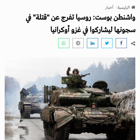
v
الرئيسية
أخبار
i
واشنطن بوست: روسيا تفرج عن "قتلة" في
g
a
سجونها ليشاركوا في غزو أوكرانيا
t
i
o
n