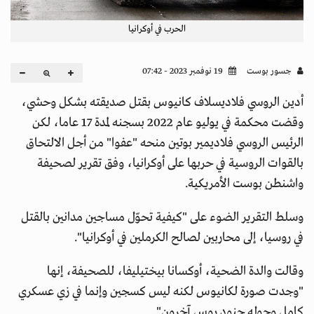
الحرب في أوكرانيا
جسور بوست
19 نوفمبر 2023 - 07:42
أدين الروسي فلاديسلاف كانيوس بقتل صديقته بشكل وحشي،
وقضت محكمة في يوليو عام 2022 بسجنه لمدة 17 عاما، لكن
الرئيس الروسي فلاديمير بوتين منحه "عفوا" من أجل الالتحاق
بالقوات الروسية في حربها على أوكرانيا، وفق تقرير لصحيفة
واشنطن بوست الأمريكية.
وسلط التقرير الضوء على "كيفية تحوّل مساجين مدانين بالقتل
في روسيا، إلى محاربين لصالح الكرملين في أوكرانيا".
وقالت والدة الضحية، أوكسانا بيختيليفا، للصحيفة، إنها
"وجدت صورة لكانيوس لكنه ليس كسجين وإنما في زي عسكري
كامل وحوله جنود روس آخرون".