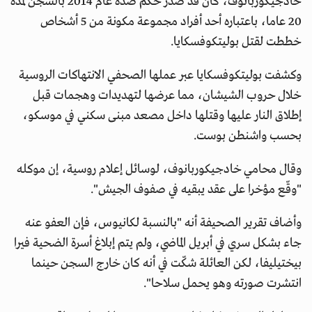
خادجيكوربانوف، كان قد صدر حكم ضده عام 2014 بالسجن لمدة
20 عاما، باعتباره أحد أفراد مجموعة مكونة من 5 أشخاص
خططت لقتل بوليتكوفسكايا.
وكشفت بوليتكوفسكايا عبر عملها الصحفي الانتهاكات الروسية
خلال حروب الشيشان، مما عرضها لتهديدات وهجمات قبل
إطلاق النار عليها وقتلها داخل مصعد مبنى سكني في موسكو،
بحسب واشنطن بوست.
وقال محامي خادجيكوربانوف، لوسائل إعلام روسية، إن موكله
"وقّع مؤخرا على عقد يبقيه في صفوف الجيش".
وأضاف تقرير الصحيفة أنه "بالنسبة لكانيوس، فإن العفو عنه
جاء بشكل سري في أبريل الماضي، ولم يتم إبلاغ أسرة الضحية فيرا
بيختيليفا، لكن العائلة شكّت في أنه كان خارج السجن حينما
انتشرت صورته وهو يحمل سلاحا".