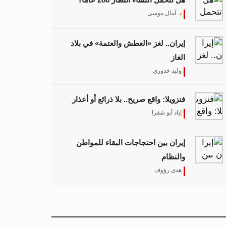
د. آمال موسى
إيران.. لغز «العطش والعتمة» في بلاد
الغاز
وليد خدوري
فنزويلا: واقع صريح.. بلا ذرائع أو أعذار
إياد أبو شقرا
إيران بين احتجاجات البقاء للمواطن
والنظام
هدى رؤوف