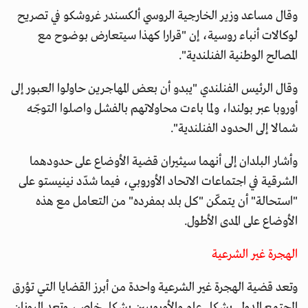
وقال مساعد وزير الخارجية الروسي ألكسندر غروشكو في تصريح
لوكالات أنباء روسية، إن "قرارا كهذا سيتعارض بوضوح مع
المصالح الوطنية الفنلندية".
وقال الرئيس الفنلندي "يبدو أن بعض المهاجرين حاولوا العبور إلى
أوروبا عبر بولندا، ولما باءت محاولاتهم بالفشل واصلوا التوجّه
شمالا إلى الحدود الفنلندية".
وأشار البلدان إلى أنهما سيثيران قضية الأوضاع على حدودهما
الشرقية في اجتماعات الاتحاد الأوروبي، فيما شدّد نينيستو على
"استحالة" أن يتمكّن "كل بلد بمفرده" من التعامل مع هذه
الأوضاع على المدى الأطول.
الهجرة غير الشرعية
وتعد قضية الهجرة غير الشرعية واحدة من أبرز القضايا التي تؤرق
المجتمع الدولي بشكل عام والأوروبيين بشكل خاص، وتعد اليونان