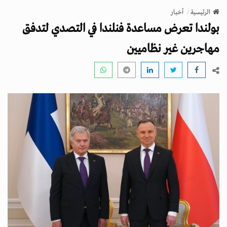
v
الرئيسية
أخبار
i
بولندا تعرض مساعدة فنلندا في التصدي لتدفق
g
a
مهاجرين غير نظاميين
t
i
o
n