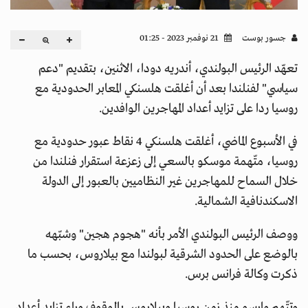
جسور بوست
21 نوفمبر 2023 - 01:25
تعهّد الرئيس البولندي، أندريه دودا، الاثنين، بتقديم "دعم
سياسي" لفنلندا بعد أن أغلقت هلسنكي المعابر الحدودية مع
روسيا ردا على تزايد أعداد المهاجرين الوافدين.
في الأسبوع الماضي، أغلقت هلسنكي 4 نقاط عبور حدودية مع
روسيا، متّهمة موسكو بالسعي إلى زعزعة استقرار فنلندا من
خلال السماح للمهاجرين غير النظاميين بالعبور إلى الدولة
الاسكندنافية الشمالية.
ووصف الرئيس البولندي الأمر بأنه "هجوم هجين" وشبّهه
بالوضع على الحدود الشرقية لبولندا مع بيلاروس، بحسب ما
ذكرت وكالة فرانس برس.
وتتّهم وارسو منذ زمن روسيا وبيلاروس بالوقوف وراء تزايد أعداد