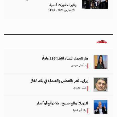
وتثير تحذيرات أممية
09 مارس 2026 - 14:09
مقالات
هل تتحمل النساء انتظارَ 286 عاماً؟
د. آمال موسى
إيران.. لغز «العطش والعتمة» في بلاد الغاز
وليد خدوري
فنزويلا: واقع صريح.. بلا ذرائع أو أعذار
إياد أبو شقرا