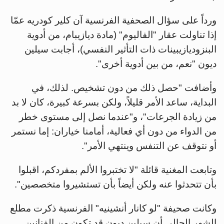
ورداً على سؤال الصحفية الفرنسية آن كلير كودريه عمّا
إذا تناولت عقار "الفاليوم" (مادة ديازيبام، من أدوية
البنزوديازيبينات ذات التأثير النفسي)، أجابت سيلين
ديون "نعم، من بين أدوية أخرى".
وأضافت "حصل ذلك من دون تشخيص. لذلك، في
البداية، ساعد الأمر قليلاً، ولكن بسرعة كبيرة، كان لا بد
من زيادة الجرعات"، و"عندما نصل إلى مستوى خطر
من الدواء من دون أي فعالية، أمامنا خياران: إما نستمر
أو نتوقف عن التنفس وينتهي الأمر".
وتابعت المغنية قائلة "لا تختبروا الألم بمفردكم، اقبلوا
بأن تتحدثوا عنه ولكن أيضاً بأن تستشيروا متخصصين".
وكانت صحيفة "لو كانار أنشينيه" الفرنسية ذكرت مطلع
الشهر الحالي أن سيلين ديون قد تكون من الفنانين