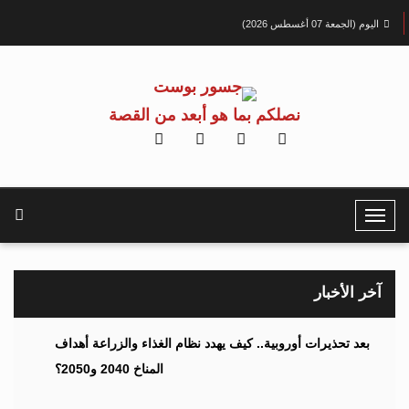
اليوم (الجمعة 07 أغسطس 2026)
نصلكم بما هو أبعد من القصة
T
o
g
g
آخر الأخبار
l
e
بعد تحذيرات أوروبية.. كيف يهدد نظام الغذاء والزراعة أهداف
N
المناخ 2040 و2050؟
a
v