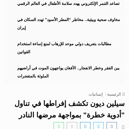
i
تصاعد التنمر الإلكتروني يهدد سلامة الأطفال في العالم الرقمي
g
a
مخاوف صحية وبيئية.. مخاطر “المطر الأسود” تهدد السكان في
t
إيران
i
o
n
مطالبات بتعريف دولي موحد للإرهاب لمنع إساءة استخدام
القوانين
بين الفقر وخطر الانفجار.. الأفغان يواجهون الموت في أراضيهم
الملوثة بالمتفجرات
الرئيسية
إنسانيات
سيلين ديون تكشف إفراطها في تناول
"أدوية خطرة" بمواجهة مرضها النادر