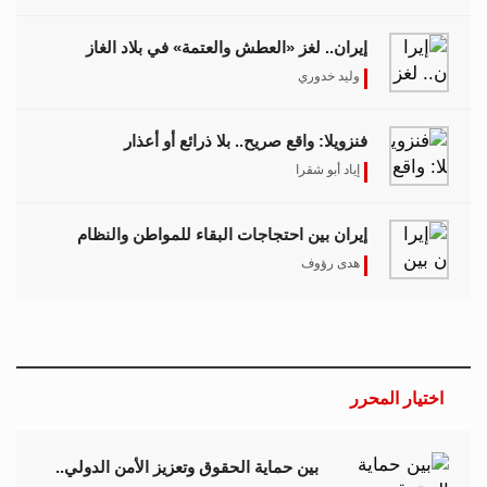
إيران.. لغز «العطش والعتمة» في بلاد الغاز
وليد خدوري
فنزويلا: واقع صريح.. بلا ذرائع أو أعذار
إياد أبو شقرا
إيران بين احتجاجات البقاء للمواطن والنظام
هدى رؤوف
اختيار المحرر
بين حماية الحقوق وتعزيز الأمن الدولي..