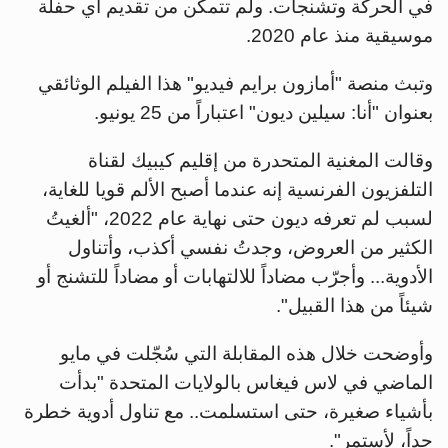
في الحركة وتشنجات. ولم تتمكن من تقديم أي حفلة
موسيقية منذ عام 2020.
وتبث منصة "أمازون برايم فيديو" هذا الفيلم الوثائقي
بعنوان "أنا: سيلين ديون" اعتباراً من 25 يونيو.
وقالت المغنية المتحدرة من إقليم كيبيك لقناة
التلفزيون الفرنسية إنه عندما أصبح الألم قويا للغاية،
لسبب لم تعرفه ديون حتى نهاية عام 2022، "ألغيتُ
الكثير من العروض، وجدتُ نفسي أكذب، وأتناول
الأدوية... وأجرّب مضاداً للالتهابات أو مضاداً للتشنج أو
شيئاً من هذا القبيل".
وأوضحت خلال هذه المقابلة التي سُجّلت في مايو
الماضي في لاس فيغاس بالولايات المتحدة "بدأت
بأشياء صغيرة، حتى استسلمت.. مع تناول أدوية خطرة
جداً، لأستمر".