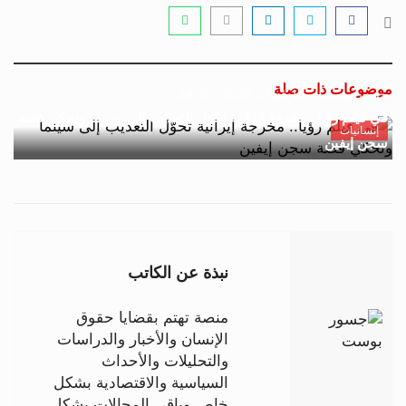
موضوعات ذات صلة
جسور بوست
16 فبراير 2026 - 18:35
في فيلم رؤيا.. مخرجة إيرانية تحوّل التعذيب إلى سينما وتحكي قصة
إنسانيات
سجن إيفين
نبذة عن الكاتب
منصة تهتم بقضايا حقوق
الإنسان والأخبار والدراسات
والتحليلات والأحداث
السياسية والاقتصادية بشكل
خاص وباقي المجالات بشكل