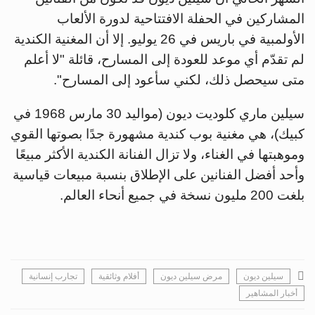
المشاركين في الحفلة الافتتاحية لدورة الألعاب
الأولمبية في باريس في 26 يوليو. إلا أن المغنية الكندية
لم تقدّم أي موعد للعودة إلى المسارح، قائلة "لا أعلم
متى سيحصل ذلك، لكني سأعود إلى المسارح".
سيلين ماري كلوديت ديون (مواليد 30 مارس 1968 في
كبيك)، هي مغنية بوب كندية مشهورة جدًا بصوتها القوي
وموهبتها في الغناء، ولا تزال الفنانة الكندية الأكثر مبيعًا
وأحد أفضل الفنانين على الإطلاق بنسبة مبيعات قياسية
بلغت 200 مليون نسخة في جميع أنحاء العالم.
سيلين ديون
مرض سيلين ديون
أفلام وثائقية
تجارب إنسانية
أخبار المشاهير