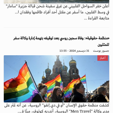
أعلن خفر السواحل الفلبيني عن غرق سفينة شحن قبالة جزيرة "سامار"
في وسط الفلبين، ما أسفر عن مقتل أحد أفراد طاقمها وفقدان ا...
متابعة القراءة ...
«منظمة حقوقية»: وفاة سجين روسي بعد توقيفه بتهمة إدارة وكالة سفر
للمثليين
جسور بوست
31 ديسمبر 2024 - 13:55
أخبار
كشفت منظمة حقوق الإنسان "أو.في.دي.إنفو" الروسية، عن أنه عُثر على
مدير وكالة "Men Travel" الروسية، أندريه كوتوف، ميتًا في...