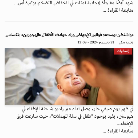
شهد أيضًا مفاجأة إيجابية تمثلت في انخفاض التضخم بوتيرة أس...
متابعة القراءة ...
«واشنطن بوست»: قوانين الإجهاض وراء حوادث الأطفال «المهجورين» بتكساس
زينب مكي
31 ديسمبر 2024 - 13:03
إنسانيات
في ظهر يوم صيفي حار، وصل نداء عبر راديو شاحنة الإطفاء في
هيوستن، يفيد بوجود "طفل في سلة المهملات"، حيث سارعت فرق
الإطفاء...
متابعة القراءة ...