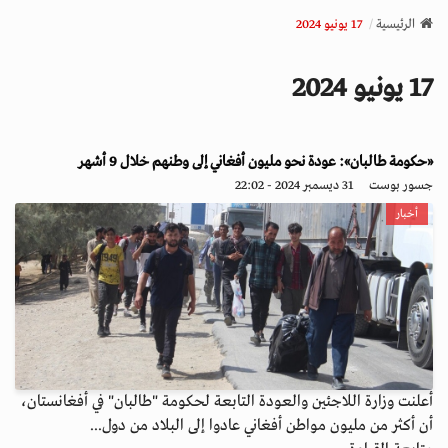
v
الرئيسية
17 يونيو 2024
i
g
17 يونيو 2024
a
t
i
o
«حكومة طالبان»: عودة نحو مليون أفغاني إلى وطنهم خلال 9 أشهر
n
جسور بوست
31 ديسمبر 2024 - 22:02
أخبار
أعلنت وزارة اللاجئين والعودة التابعة لحكومة "طالبان" في أفغانستان،
أن أكثر من مليون مواطن أفغاني عادوا إلى البلاد من دول...