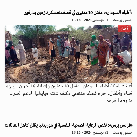
«أطباء السودان»: مقتل 10 مدنيين في قصف لمعسكر نازحين بدارفور
جسور بوست
31 ديسمبر 2024 - 15:18
أخبار
أعلنت شبكة أطباء السودان، مقتل 10 مدنيين وإصابة 18 آخرين، بينهم
نساء وأطفال، جراء قصف مدفعي مكثف شنته ميليشيا الدعم السر...
متابعة القراءة ...
«فرانس برس»: نقص الرعاية الصحية النفسية في موريتانيا يثقل كاهل العائلات
جسور بوست
31 ديسمبر 2024 - 15:16