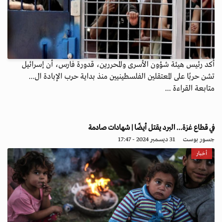
أكد رئيس هيئة شؤون الأسرى والمحررين، قدورة فارس، أن إسرائيل
تشن حربًا على المعتقلين الفلسطينيين منذ بداية حرب الإبادة ال...
متابعة القراءة ...
في قطاع غزة... البرد يقتل أيضًا | شهادات صادمة
جسور بوست
31 ديسمبر 2024 - 17:47
أخبار