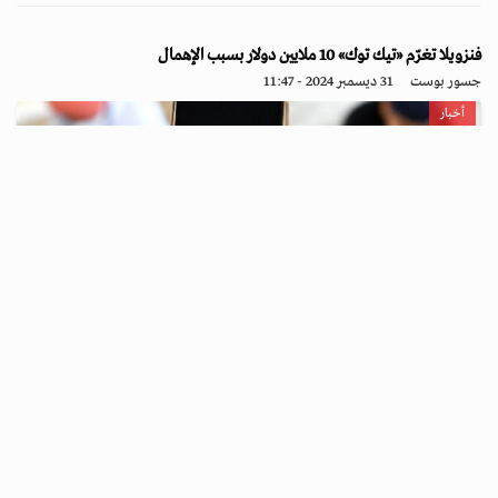
فنزويلا تغرّم «تيك توك» 10 ملايين دولار بسبب الإهمال
جسور بوست
31 ديسمبر 2024 - 11:47
أخبار
فرضت فنزويلا، الاثنين، غرامة مالية قدرها 10 ملايين دولار على منصة
التواصل الاجتماعي "تيك توك"، متهمة إياها بالإهمال في م...
متابعة القراءة ...
«شؤون الأسرى»: الإهمال الطبي يهدد حياة عدد من النزلاء في سجن النقب
جسور بوست
31 ديسمبر 2024 - 11:33