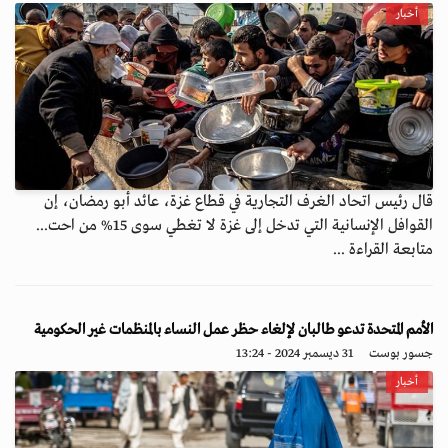
أخبار
قال رئيس اتحاد الغرف التجارية في قطاع غزة، عائد أبو رمضان، إن
القوافل الإنسانية التي تدخل إلى غزة لا تغطي سوى 15% من احت...
متابعة القراءة ...
الأمم المتحدة تدعو طالبان لإلغاء حظر عمل النساء بالمنظمات غير الحكومية
جسور بوست
31 ديسمبر 2024 - 13:24
أخبار