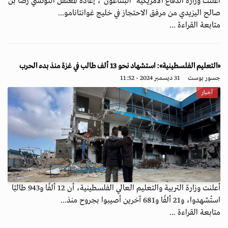
أعلنت وزارة الدفاع الأمريكية "البنتاغون"، إعادة المعتقل التونسي رضا بن
صالح اليزيدي من مرفق الاحتجاز في خليج غوانتانامو...
متابعة القراءة ...
«التعليم الفلسطينية»: استشهاد نحو 13 ألف طالب في غزة منذ بدء الحرب
جسور بوست
31 ديسمبر 2024 - 11:52
أخبار
أعلنت وزارة التربية والتعليم العالي الفلسطينية، أن 12 ألفًا و943 طالبًا
استُشهدوا، و21 ألفًا و681 آخرين أصيبوا بجروح منذ...
متابعة القراءة ...