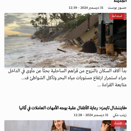
الجديدة
جسور بوست
31 ديسمبر 2024 - 12:39
استدامة
بدأ آلاف السكان بالنزوح من قراهم الساحلية بحثاً عن مأوى في الداخل
جراء استمرار ارتفاع مستويات مياه البحر وتآكل الشواطئ ف...
متابعة القراءة ...
«فايننشال تايمز»: رعاية الأطفال عقبة بوجه الأمهات العاملات في ألمانيا
زينب مكي
31 ديسمبر 2024 - 12:28
اقتصاد