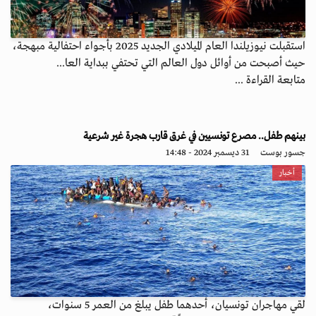
استقبلت نيوزيلندا العام الميلادي الجديد 2025 بأجواء احتفالية مبهجة،
حيث أصبحت من أوائل دول العالم التي تحتفي ببداية العا...
متابعة القراءة ...
بينهم طفل.. مصرع تونسيين في غرق قارب هجرة غير شرعية
جسور بوست
31 ديسمبر 2024 - 14:48
أخبار
لقي مهاجران تونسيان، أحدهما طفل يبلغ من العمر 5 سنوات،