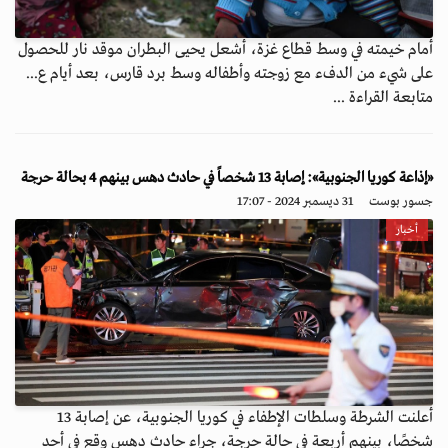
أمام خيمته في وسط قطاع غزة، أشعل يحيى البطران موقد نار للحصول
على شيء من الدفء مع زوجته وأطفاله وسط برد قارس، بعد أيام ع...
متابعة القراءة ...
«إذاعة كوريا الجنوبية»: إصابة 13 شخصاً في حادث دهس بينهم 4 بحالة حرجة
جسور بوست
31 ديسمبر 2024 - 17:07
أخبار
أعلنت الشرطة وسلطات الإطفاء في كوريا الجنوبية، عن إصابة 13
شخصًا، بينهم أربعة في حالة حرجة، جراء حادث دهس وقع في أحد