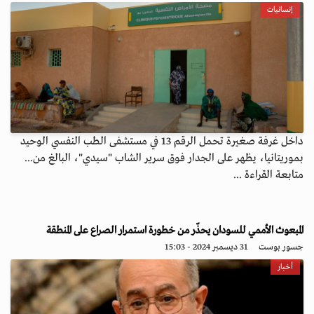
إنسانيات
داخل غرفة صغيرة تحمل الرقم 13 في مستشفى الطب النفسي الوحيد
بموريتانيا، يظهر على الجدار فوق سرير الشاب "سيدي"، البالغ من...
متابعة القراءة ...
المبعوث الأممي للسودان يحذّر من خطورة استمرار الصراع على المنطقة
جسور بوست
31 ديسمبر 2024 - 15:03
أخبار