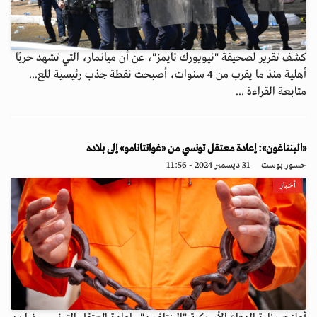
كشف تقرير لصحيفة "نيويورك تايمز"، عن أن ميانمار، التي تشهد حربًا
أهلية منذ ما يقرب من 4 سنوات، أصبحت نقطة جذب رئيسية للع...
متابعة القراءة ...
«البنتاغون»: إعادة معتقل تونسي من «غوانتانامو» إلى بلاده
جسور بوست
31 ديسمبر 2024 - 11:56
أخبار