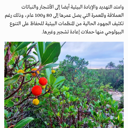
وامتد التهديد والإبادة البيئية أيضا إلى الأشجار والنباتات
العملاقة والمعمرة التي يصل عمرها إلى 80 و100 عام، وذلك رغم
تكثيف الجهود الحالية من المنظمات البيئية للحفاظ على التنوع
البيولوجي منها حملات إعادة تشجير وغيرها.