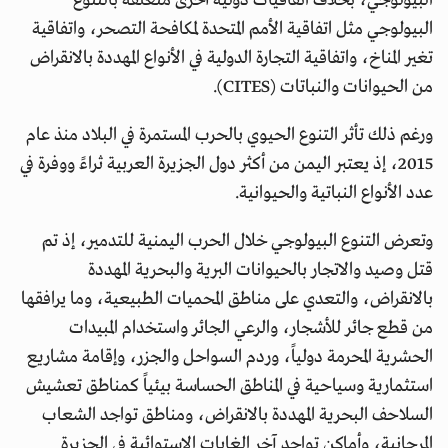
البيولوجي، بخلاف اتفاقيات دولية أخرى متعلقة بالتنوع
البيولوجي مثل اتفاقية الأمم المتحدة لمكافحة التصحر، واتفاقية
تغير المناخ، واتفاقية التجارة الدولية في الأنواع المهددة بالانقراض
من الحيوانات والنباتات (CITES).
ورغم ذلك تأثر التنوع الحيوي بالحرب المستمرة في البلاد منذ عام
2015، إذ يعتبر اليمن من أكثر دول الجزيرة العربية ثراءً ووفرة في
عدد الأنواع النباتية والحيوانية.
وتعرض التنوع البيولوجي خلال الحرب اليمنية للتدمير، إذ تم
قتل وصيد والاتجار بالحيوانات البرية والبحرية المهددة
بالانقراض، والتعدي على مناطق المحميات الطبيعية، وما يرافقها
من قطع جائر للأشجار، والرعي الجائر واستخدام المبيدات
الحشرية المحرمة دولياً، وردم السواحل والجزر، وإقامة مشاريع
استثمارية وسياحية في المناطق الحساسة بيئياً كمناطق تعشيش
السلاحف البحرية المهددة بالانقراض، ومناطق تواجد الشعاب
المرجانية، وأماكن تواجد آخر الغابات الاستوائية في الجزيرة