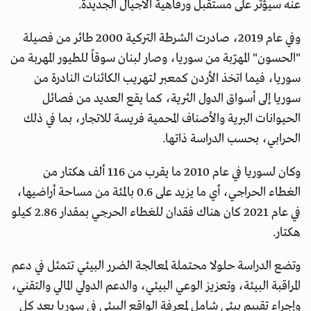
عنه سيؤثر على مستقبل ورفاهية الأجيال الجديدة.
وفي عام 2019، صادرت الشرطة التركية 2000 طائر من فصيلة
"الحسون" المهرّبة من سوريا، وصار لبنان سوقاً للطيور المهربة من
سوريا، فيما اتخذ الأردن كمعبر لتهريب الكائنات النادرة من
سوريا إلى أسواق الدول الثرية، كما يقع العديد من فصائل
الحيوانات البرية والأصناف المحمية فريسة للاتجار، بما في ذلك
الحرابي، بحسب الدراسة ذاتها.
وكان لسوريا في عام 2010 ما يقرب من 116 ألف هكتار من
الغطاء الحراجي، أي ما يزيد على 0.6 بالمئة من مساحة أراضيها،
في عام 2021 كان هناك فقدان للغطاء الحرجي بمقدار 2.86 كيلو
هكتار.
وتضع الدراسة حلولا محتملة لمعالجة الضرر البيئي تتمثل في دعم
المراقبة البيئة، وتعزيز الوعي البيئي، والدعم الدولي المالي والتقني،
وإجراء تقييم بيئي شامل لمعرفة الواقع البيئي في سوريا بعد كل