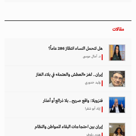
مقالات
هل تتحمل النساء انتظارَ 286 عاماً؟
د. آمال موسى
إيران.. لغز «العطش والعتمة» في بلاد الغاز
وليد خدوري
فنزويلا: واقع صريح.. بلا ذرائع أو أعذار
إياد أبو شقرا
إيران بين احتجاجات البقاء للمواطن والنظام
هدى رؤوف