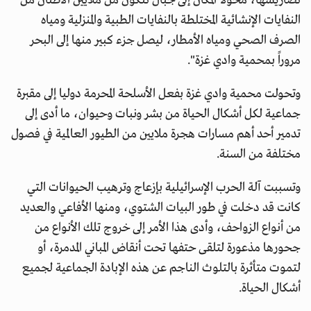
تضاريسها، محولاً المكان إلى جبال تتكون من ملايين الأطنان من
النفايات الإنشائية المختلطة بالنفايات الطبية والمنزلية ومياه
الصرف الصحي ومياه الأمطار، ليصل جزء كبير منها إلى البحر
مروراً بمحمية وادي غزة".
وتحولت محمية وادي غزة بفعل الأسلحة المحرمة دوليا إلى مقبرة
جماعية لكل أشكال الحياة من بشر ونبات وحيوان، ما أدى إلى
تدمير أحد أهم مسارات هجرة ملايين من الطيور العالمية في فصول
مختلفة من السنة.
وتسببت آلة الحرب الإسرائيلية بإزعاج وترهيب الحيوانات التي
كانت قد دخلت في طور البيات الشتوي، ومنها الأفاعي والعديد
من أنواع الزواحف، وأدى هذا الأمر إلى خروج تلك الأنواع من
جحورها مذعورة لتلقى حتفها تحت أنقاض المباني المدمرة، أو
لتموت متأثرة بالتلوث الناجم عن هذه الإبادة الجماعية لجميع
أشكال الحياة.