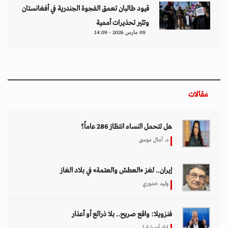
قيود طالبان تعمق الفجوة الجندرية في أفغانستان
وتثير تحذيرات أممية
09 مارس 2026 - 14:09
مقالات
هل تتحمل النساء انتظارَ 286 عاماً؟
د. آمال موسى
إيران.. لغز «العطش والعتمة» في بلاد الغاز
وليد خدوري
فنزويلا: واقع صريح.. بلا ذرائع أو أعذار
إياد أبو شقرا