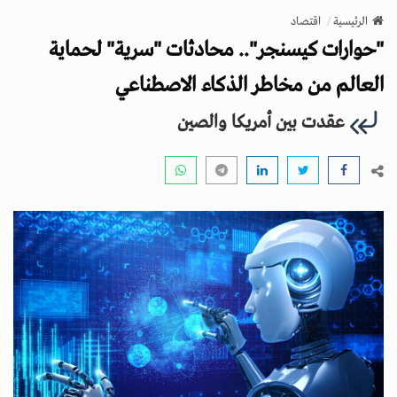
v
الرئيسية
اقتصاد
i
"حوارات كيسنجر".. محادثات "سرية" لحماية
g
a
العالم من مخاطر الذكاء الاصطناعي
t
عقدت بين أمريكا والصين
i
o
n