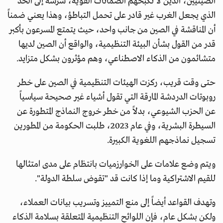
الصينيين، الذين لا تكبحهم الضمانات القوية، شرسة إلى الحد
الذي يجعل الغرب غير قادر على تحمل التباطؤ، وهذا يعني ضمناً
أن المناقشة في الصين من جانب واحد، حيث يتمتع المسرعون بأكبر
قدر من القول بشأن البيئة التنظيمية، والواقع أن الصين لديها
متشائمون من الذكاء الاصطناعي، وهم مؤثرون بشكل متزايد.
حتى وقت قريب، ركزت الهيئات التنظيمية في الصين على خطر
روبوتات الدردشة المارقة التي تقول أشياء غير صحيحة سياسياً
عن الحزب الشيوعي، بدلاً من خطر خروج النماذج المتطورة عن
السيطرة البشرية، وفي عام 2023، طلبت الحكومة من المطورين
تسجيل نماذجهم اللغوية الكبيرة.
ويتم وضع علامات على الخوارزميات بانتظام على مدى امتثالها
للقيم الاشتراكية وما إذا كانت قد "تقوض سلطة الدولة".
وتهدف القواعد أيضاً إلى منع التمييز وتسريب بيانات العملاء،
ولكن بشكل عام، فإن اللوائح التنظيمية المتعلقة بسلامة الذكاء