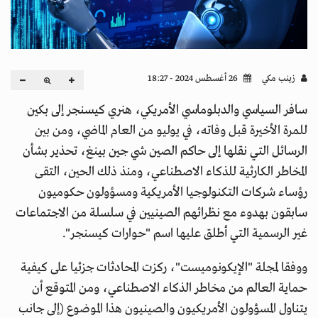
زينب مكي
26 أغسطس 2024 - 18:27
سافر السياسي والدبلوماسي الأمريكي، هنري كيسنجر إلى بكين
للمرة الأخيرة قبل وفاته، في يوليو من العام الماضي، ومن بين
الرسائل التي نقلها إلى حاكم الصين شي جين بينغ، تحذير بشأن
المخاطر الكارثية للذكاء الاصطناعي، ومنذ ذلك الحين، التقى
رؤساء شركات التكنولوجيا الأمريكية ومسؤولون حكوميون
سابقون بهدوء مع نظرائهم الصينيين في سلسلة من الاجتماعات
غير الرسمية التي أطلق عليها اسم "حوارات كيسنجر".
ووفقا لمجلة "الإيكونوميست"، ركزت المحادثات جزئيا على كيفية
حماية العالم من مخاطر الذكاء الاصطناعي، ومن المتوقع أن
يتناول المسؤولون الأمريكيون والصينيون هذا الموضوع (إلى جانب