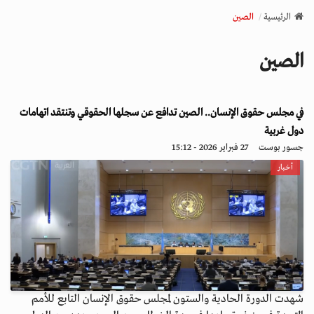
v
الرئيسية
الصين
i
g
الصين
a
t
i
في مجلس حقوق الإنسان.. الصين تدافع عن سجلها الحقوقي وتنتقد اتهامات
o
n
دول غربية
جسور بوست
27 فبراير 2026 - 15:12
أخبار
شهدت الدورة الحادية والستون لمجلس حقوق الإنسان التابع للأمم