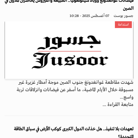
فيضانات غوانغدونغ ووباء شيكونغونيا.. الطبيعة والفيروس يحاصران الملايين في
الصين
جسور بوست
07 أغسطس 2025 - 10:28
استدامة
شهدت مقاطعة غوانغدونغ جنوب الصين موجة أمطار غزيرة غير
مسبوقة خلال الأيام الماضية، ما أسفر عن فيضانات وانزلاقات تربة
واسع...
متابعة القراءة ...
تعهدات بلا تنفيذ.. هل خذلت الدول الكبرى كوكب الأرض في سباق الطاقة
المتجددة؟