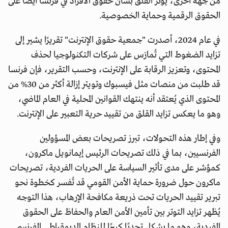
من جهة أخرى، يؤثر القلق بشأن حقوق الأفراد في فرنسا أيضًا على
الحقوق الرقمية وحماية الخصوصية.
في عام 2024، أصدرت "جمعية حقوق الإنترنت" تقريرًا يشير إلى
تزايد الضغوط التي تُمارَس على شركات التكنولوجيا لحذف
المحتوى، وتعزيز الرقابة على الإنترنت، وحسب التقرير، فإن فرنسا
قد طلبت من منصات مثل فيسبوك وتويتر إزالة أكثر من 30% من
المحتوى الذي يُعتقد أنه ينتهك القوانين المحلية في العام الماضي،
وهو ما يعكس تزايد القلق من تقييد حرية التعبير على الإنترنت.
وفي إطار هذه التحولات، تبرز تصريحات بعض المسؤولين
الفرنسيين، بما في ذلك تصريحات الرئيس إيمانويل ماكرون،
كمؤشر على مدى تأثير السياسة على الحريات الفردية، تصريحات
ماكرون حول ضرورة حماية الأمن القومي قد تُفسر كخطوة نحو
تبرير تقييد الحريات تحت ذريعة مكافحة الإرهاب، هذا التوجه
يُظهر تزايد التوتر بين تأمين الأمن العام والحفاظ على الحقوق
الفردية، وهو ما يشكل تحديًا كبيرًا للنظام الديمقراطي الفرنسي.