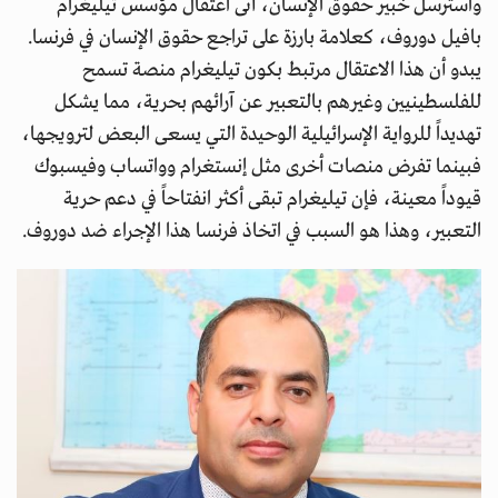
واسترسل خبير حقوق الإنسان، أتى اعتقال مؤسس تيليغرام
بافيل دوروف، كعلامة بارزة على تراجع حقوق الإنسان في فرنسا.
يبدو أن هذا الاعتقال مرتبط بكون تيليغرام منصة تسمح
للفلسطينيين وغيرهم بالتعبير عن آرائهم بحرية، مما يشكل
تهديداً للرواية الإسرائيلية الوحيدة التي يسعى البعض لترويجها،
فبينما تفرض منصات أخرى مثل إنستغرام وواتساب وفيسبوك
قيوداً معينة، فإن تيليغرام تبقى أكثر انفتاحاً في دعم حرية
التعبير، وهذا هو السبب في اتخاذ فرنسا هذا الإجراء ضد دوروف.