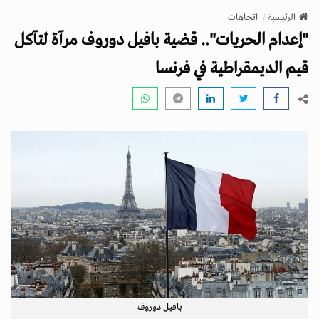
v
الرئيسية
اتجاهات
i
"إعدام الحريات".. قضية بافيل دوروف مرآة لتآكل
g
a
قيم الديمقراطية في فرنسا
t
i
o
n
بافيل دوروف