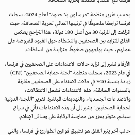
فرنسا مع القضايا المتعلقة بحرية الصحافة.
بحسب تقرير منظمة "مراسلون بلا حدود" لعام 2024، سجلت
فرنسا تراجعًا ملحوظًا في ترتيبها العالمي لحرية الصحافة، حيث
انزلقت إلى المرتبة 30 من أصل 180 دولة، هذا التراجع يعكس
القلق المتزايد بين الصحفيين والنشطاء حول القيود المفروضة على
عملهم، حيث يواجهون ضغوطًا متزايدة من السلطات.
الأرقام تشير إلى تزايد حالات الاعتداءات على الصحفيين في فرنسا،
في عام 2023، سجلت منظمة "لجنة حماية الصحفيين" (CPJ)
زيادة بنسبة 20% في حالات الاعتداء على الصحفيين مقارنة
بالسنوات السابقة، هذه الاعتداءات تشمل الاعتقالات،
والاعتداءات الجسدية، والتهديدات المباشرة. تقرير "اللجنة الدولية
لحماية الصحفيين" يشير إلى أن هذه الاعتداءات تأتي في سياق
سياسي متوتر يعزز من ممارسة الرقابة على وسائل الإعلام.
جانب آخر يثير القلق هو تطبيق قوانين الطوارئ في فرنسا، والتي