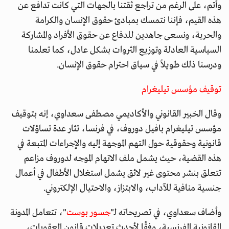
وأتم، على الرغم من تراجع ثقتنا بالجهات التي كانت تدافع عن
هذه القيم، فإننا نتمسك بمبادئ حقوق الإنسان والكرامة
والحرية، ونسعى جاهدين للدفاع عن حقوق الأفراد والمشاركة
السياسية العادلة وتوزيع الثروات بشكل عادل، كما تعلمنا
ودرسنا ذلك طويلاً في سياق احترام حقوق الإنسان.
توقيف مؤسس تيليغرام
وقال الخبير القانوني والأكاديمي مصطفى سعداوي، إنه بتوقيف
مؤسس تيليغرام بافيل دوروف، في فرنسا، تثار عدة تساؤلات
قانونية وحقوقية حول التهم الموجهة إليه والإجراءات المتبعة في
هذه القضية، حيث يشمل ملف الاتهام الموجه لدوروف مزاعم
تتعلق بنشر محتوى غير لائق يشمل استغلال الأطفال في أعمال
جنسية منافية للآداب، والابتزاز، والاحتيال الإلكتروني.
وأضاف سعداوي، في تصريحاته لـ"
جسور بوست
"، تتعامل المدونة
القانونية الفرنسية، وفقًا لأحدث تعديلات قانون العقوبات،