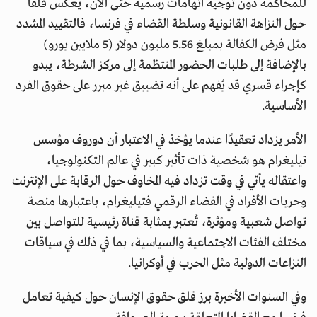
للمحاكمة دون توجيه اتهامات رسمية حتى الآن، يعكس قلقًا
حول النزاهة القانونية وسلطة القضاء في فرنسا، فالتقييد المشدد
مثل فرض الكفالة بمبلغ 5.56 مليون دولار (5 ملايين يورو)
بالإضافة إلى طلبات الحضور المنتظمة إلى مركز الشرطة، يبدو
كإجراء قسري قد يُفهم على أنه تضييق غير مبرر على حقوق الفرد
الأساسية.
الأمر يزداد تعقيدًا عندما يؤخذ في الاعتبار أن دوروف مؤسس
تيليغرام هو شخصية ذات تأثير كبير في عالم التكنولوجيا،
واعتقاله يأتي في وقت تزداد فيه المخاوف حول الرقابة على الإنترنت
وحريات الأفراد في الفضاء الرقمي فتيليغرام، باعتبارها منصة
تواصل شعبية ومؤثرة، تُعتبر بمثابة قناة رئيسية للتواصل بين
مختلف الفئات الاجتماعية والسياسية، بما في ذلك في سياقات
النزاعات الدولية مثل الحرب في أوكرانيا.
وفي السنوات الأخيرة برز قلق حقوق الإنسان حول كيفية تعامل