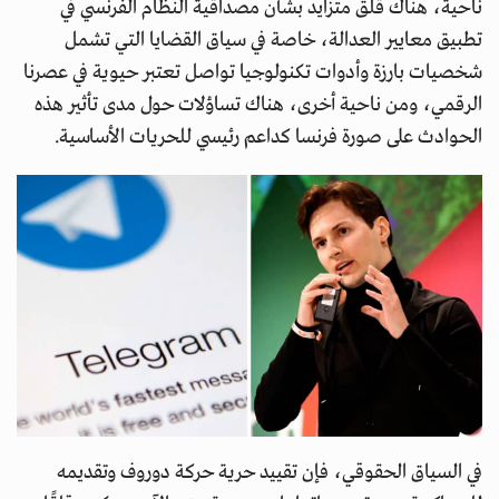
ناحية، هناك قلق متزايد بشأن مصداقية النظام الفرنسي في
تطبيق معايير العدالة، خاصة في سياق القضايا التي تشمل
شخصيات بارزة وأدوات تكنولوجيا تواصل تعتبر حيوية في عصرنا
الرقمي، ومن ناحية أخرى، هناك تساؤلات حول مدى تأثير هذه
الحوادث على صورة فرنسا كداعم رئيسي للحريات الأساسية.
في السياق الحقوقي، فإن تقييد حرية حركة دوروف وتقديمه