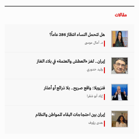
مقالات
هل تتحمل النساء انتظارَ 286 عاماً؟
د. آمال موسى
إيران.. لغز «العطش والعتمة» في بلاد الغاز
وليد خدوري
فنزويلا: واقع صريح.. بلا ذرائع أو أعذار
إياد أبو شقرا
إيران بين احتجاجات البقاء للمواطن والنظام
هدى رؤوف