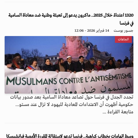
1320 اعتداءً خلال 2025.. ماكرون يدعو إلى تعبئة وطنية ضد معاداة السامية
في فرنسا
جسور بوست
14 فبراير 2026 - 12:06
اتجاهات
تجدد الجدل في فرنسا حول تصاعد معاداة السامية بعد صدور بيانات
حكومية أظهرت أن الاعتداءات المعادية لليهود لا تزال عند مستو...
متابعة القراءة ...
وسط اتهامات بخطاب كراهية.. فرنسا تدعو لاستقالة المقررة الأممية فرانشيسكا