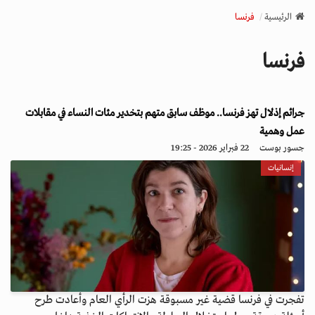
v
الرئيسية
فرنسا
i
g
فرنسا
a
t
i
جرائم إذلال تهز فرنسا.. موظف سابق متهم بتخدير مئات النساء في مقابلات
o
n
عمل وهمية
جسور بوست
22 فبراير 2026 - 19:25
إنسانيات
تفجرت في فرنسا قضية غير مسبوقة هزت الرأي العام وأعادت طرح