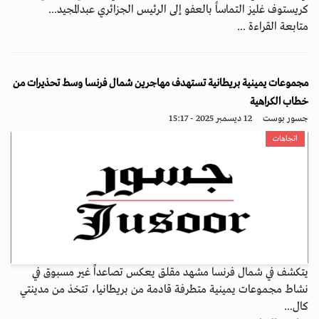
كريستوف غليز التماساً بالعفو إلى الرئيس الجزائري عبدالمجيد...
متابعة القراءة ...
مجموعات يمينية بريطانية تستهدف مهاجرين شمال فرنسا وسط تحذيرات من
خطاب الكراهية
جسور بوست
12 ديسمبر 2025 - 15:17
اتجاهات
يتكشف في شمال فرنسا مشهد مقلق يعكس تصاعداً غير مسبوق في
نشاط مجموعات يمينية متطرفة قادمة من بريطانيا، تتخذ من مدينتي
كال...