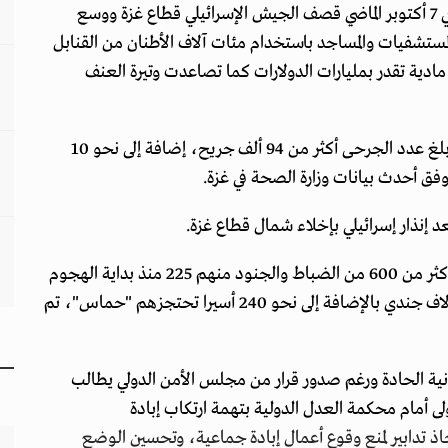
عقب عملية "طوفان الأقصى" التي أطلقتها "حماس" في 7 أكتوبر الماضي قصف الجيش الإسرائيلي قطاع غزة ووسع
المستشفيات والمساجد باستخدام مئات آلاف الأطنان من القنابل
 مادية تقدر بمليارات الدولارات كما تصاعدت وتيرة العنف
وأسفر القصف عن مقتل أكثر من 41 ألف مواطن فيما بلغ عدد الجرحى أكثر من 94 ألف جريح، إضافة إلى نحو 10
فق أحدث بيانات وزارة الصحة في غزة.
نذار إسرائيلي بإخلاء شمال قطاع غزة.
وعلى الجانب الإسرائيلي قتل نحو 1140 شخصا بينهم أكثر من 600 من الضباط والجنود منهم 225 منذ بداية الهجوم
البري في قطاع غزة، فيما بلغ عدد الجرحى أكثر من 6 آلاف جندي بالإضافة إلى نحو 240 أسيرا تحتجزهم "حماس"، تم
انية الحادة ورغم صدور قرار من مجلس الأمن الدولي يطالب
لى أمام محكمة العدل الدولية بتهمة ارتكاب إبادة
اذ تدابير لمنع وقوع أعمال إبادة جماعية، وتحسين الوضع