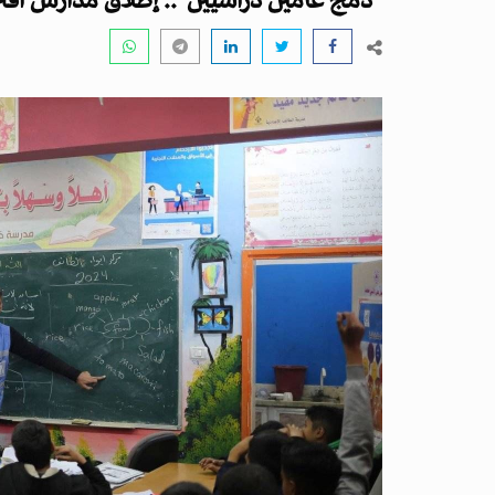
"دمج عامين دراسيين".. إطلاق مدارس افتر