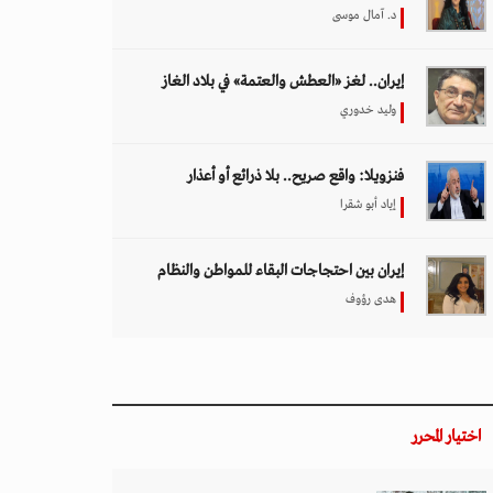
د. آمال موسى
إيران.. لغز «العطش والعتمة» في بلاد الغاز
وليد خدوري
فنزويلا: واقع صريح.. بلا ذرائع أو أعذار
إياد أبو شقرا
إيران بين احتجاجات البقاء للمواطن والنظام
هدى رؤوف
اختيار المحرر