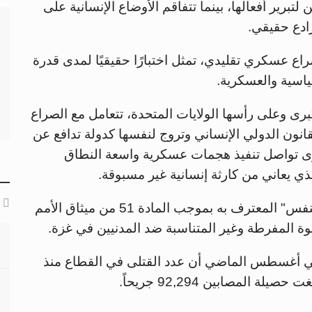
لتبرير أفعالها، بينما تتفاقم الأوضاع الإنسانية على
رادع حقيقي.
اع عسكري تقليدي، تمثل اختبارًا حقيقيًا لمدى قدرة
ياسية والعسكرية.
ى وعلى رأسها الولايات المتحدة، تتعامل مع الصراع
انون الدولي الإنساني وتروج لنفسها كدولة تدافع عن
رى تواصل تنفيذ هجمات عسكرية واسعة النطاق
 يعاني من كارثة إنسانية غير مسبوقة.
وتشن القوات الإسرائيلية، بحجة "الدفاع عن النفس" المعترف به بموجب المادة 51 من ميثاق الأمم
ة المفرطة وغير المتناسبة ضد المدنيين في غزة.
ي أغسطس الماضي أن عدد القتلى في القطاع منذ