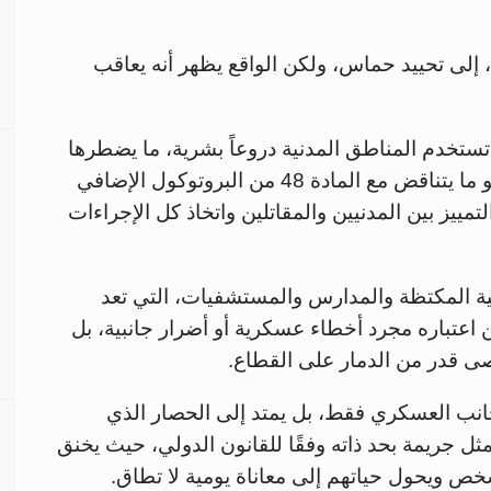
إلى تحييد حماس، ولكن الواقع يظهر أنه يعاقب
ستخدم المناطق المدنية دروعاً بشرية، ما يضطرها
إلى توجيه ضربات عسكرية لهذه المناطق، وهو ما يتناقض مع المادة 48 من البروتوكول الإضافي
ييز بين المدنيين والمقاتلين واتخاذ كل الإجراءات
نية المكتظة والمدارس والمستشفيات، التي تعد
اعتباره مجرد أخطاء عسكرية أو أضرار جانبية، بل
ى قدر من الدمار على القطاع.
جانب العسكري فقط، بل يمتد إلى الحصار الذي
م 2007، هذا الحصار يمثل جريمة بحد ذاته وفقًا للقانون الدولي، حيث يخنق
خص ويحول حياتهم إلى معاناة يومية لا تطاق.