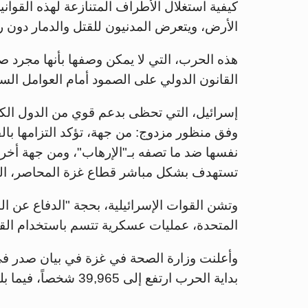
كيفية استغلال الأطراف المتنازعة لهذه القوانين 
الأرض، ويتعرض المدنيون للقتل والدمار دون 
هذه الحرب، التي لا يمكن وصفها بأنها مجرد صر
القانون الدولي على الصمود أمام العوامل الس
إسرائيل، التي تحظى بدعم قوي من الدول الكبر
وفق منظور مزدوج: من جهة، تؤكد التزامها بالق
نفسها ضد ما تصفه بـ"الإرهاب"، ومن جهة أخ
تستهدف بشكل مباشر قطاع غزة المحاصر، الذي
المتحدة، عمليات عسكرية تتسم باستخدام القو
وأعلنت وزارة الصحة في غزة في بيان صدر ف
بداية الحرب ارتفع إلى 39,965 شخصاً، فيما بلغت حصيلة المصابين 92,294 جريحاً.