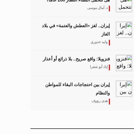
د. آمال موسى
إيران.. لغز «العطش والعتمة» في بلاد
الغاز
وليد خدوري
فنزويلا: واقع صريح.. بلا ذرائع أو أعذار
إياد أبو شقرا
إيران بين احتجاجات البقاء للمواطن
والنظام
هدى رؤوف