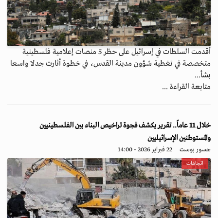
أقدمت السلطات في إسرائيل على حظر 5 منصات إعلامية فلسطينية
متخصصة في تغطية شؤون مدينة القدس، في خطوة أثارت جدلا واسعا
بشأ...
متابعة القراءة ...
خلال 11 عاماً.. تقرير يكشف فجوة تراخيص البناء بين الفلسطينيين
والمستوطنين الإسرائيليين
جسور بوست
22 فبراير 2026 - 14:00
اتجاهات