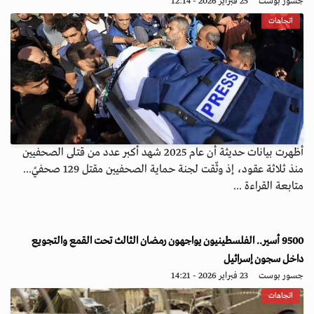
جسور بوست
25 فبراير 2026 - 12:14
اتجاهات
أظهرت بيانات حديثة أن عام 2025 شهد أكبر عدد من قتلى الصحفيين
منذ ثلاثة عقود، إذ وثّقت لجنة حماية الصحفيين مقتل 129 صحفيً...
متابعة القراءة ...
9500 أسير.. الفلسطينيون يواجهون رمضان الثالث تحت القمع والتجويع
داخل سجون إسرائيل
جسور بوست
23 فبراير 2026 - 14:21
اتجاهات