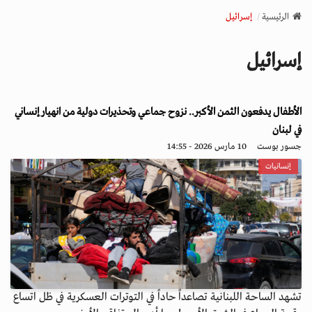
v
الرئيسية
إسرائيل
i
g
إسرائيل
a
t
i
الأطفال يدفعون الثمن الأكبر.. نزوح جماعي وتحذيرات دولية من انهيار إنساني
o
n
في لبنان
جسور بوست
10 مارس 2026 - 14:55
إنسانيات
تشهد الساحة اللبنانية تصاعداً حاداً في التوترات العسكرية في ظل اتساع