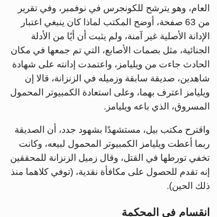
العام، وهو يترشح للكونجرس في نوفمبر، وفي تقرير
من 63 صفحة، أوضح المكتب لماذا كان ينبغي اعتبار
الإدانة الأصلية غير آمنة، ولم يثبت أن أيًا من الأدلة
الجنائية، مثل بصمات الأصابع، التي تم جمعها في مكان
الحادث جاءت من ويليامز، واعتمدت إدانته على شهادة
شاهدين، صديقة سابقة وزميله في الزنزانة، قالا إن
ويليامز اعترف بهما، وعلى استعادة الكمبيوتر المحمول
المسروق، الذي باعه ويليامز.
واقترح مكتب بيل، مستشهدًا بشهود جدد، أن الصديقة
ربما أعطت ويليامز الكمبيوتر المحمول لبيعه، وكانت
تخفي تورطها في القتل، وقال زميل الزنزانة للمحققين
إنه تقدم للحصول على مكافأة نقدية، (توفي كلاهما منذ
ذلك الحين).
انقسام في المحكمة