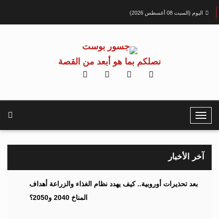
اليوم (السبت 08 أغسطس 2026)
نصلكم بما هو أبعد من القصة
T
o
g
g
آخر الأخبار
l
e
بعد تحذيرات أوروبية.. كيف يهدد نظام الغذاء والزراعة أهداف
N
المناخ 2040 و2050؟
a
v