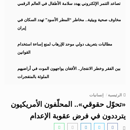
i
تصاعد التنمر الإلكتروني يهدد سلامة الأطفال في العالم الرقمي
g
a
مخاوف صحية وبيئية.. مخاطر “المطر الأسود” تهدد السكان في
t
إيران
i
o
n
مطالبات بتعريف دولي موحد للإرهاب لمنع إساءة استخدام
القوانين
بين الفقر وخطر الانفجار.. الأفغان يواجهون الموت في أراضيهم
الملوثة بالمتفجرات
الرئيسية
إنسانيات
«تحوّل حقوقي».. المحلّفون الأمريكيون
يترددون في فرض عقوبة الإعدام