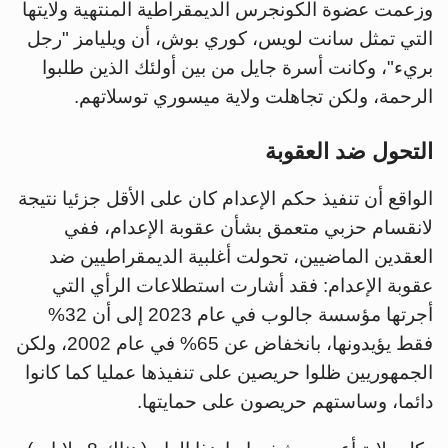
وزعمت عضوة الكونجرس الديمقراطية المنتهية ولايتها
التي تمثل سانت لويس، كوري بوش، أن ويليامز "رجل
بريء"، وكانت أسرة جايل من بين أولئك الذين طلبوا
الرحمة، ولكن تجاهلت ولاية ميسوري توسلاتهم.
التحول ضد العقوبة
الواقع أن تنفيذ حكم الإعدام كان على الأقل جزئيا نتيجة
لانقسام حزبي متعمق بشأن عقوبة الإعدام، ففي
العقدين الماضيين، تحولت أغلبية الديمقراطيين ضد
عقوبة الإعدام: فقد أشارت استطلاعات الرأي التي
أجرتها مؤسسة جالوب في عام 2023 إلى أن 32%
فقط يؤيدونها، بانخفاض عن 65% في عام 2002، ولكن
الجمهوريين ظلوا حريصين على تنفيذها عمليا كما كانوا
دائما، وساستهم حريصون على حمايتها.