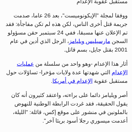
مستقبل عقوبة الإعدام
ووفقا لمجلة "الإيكونوميست"، بعد 26 عاما، صدمت
جريمة قتل أخرى الناس، لكن هذه لم تكن مفاجأة: فقد
تم الإعلان عنها مسبقا، ففي 24 سبتمبر حقن مسؤولو
السجن
مارسيليس ويليامز
، الرجل الذي أدين في عام
2001 بقتل جايل، بسم قاتل.
أثار هذا الإعدام -وهو واحد من سلسلة من
عمليات
الإعدام
التي شهدتها عدة ولايات مؤخرا- تساؤلات حول
مستقبل عقوبة
الإعدام في أمريكا
.
أصر ويليامز دائما على براءته، واعتقد كثيرون أنه كان
يقول الحقيقة، فقد غردت الرابطة الوطنية للنهوض
بالملونين في منشور على موقع إكس، قائلة: "الليلة،
أعدمت ميسوري رجلا أسود بريئا آخر".