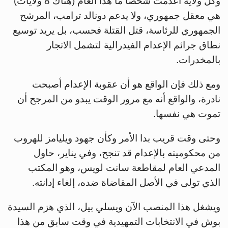
وكل ولاية أعدمت شخصا ما هذا العام (هناك 8 ولايات)
هي معقل جمهوري، ولا يدعم دونالد ترامب، المرشح
الجمهوري للرئاسة، قتل القتلة فحسب، بل يريد توسيع
نطاق جرائم الإعدام الفيدرالية لتشمل الاتجار
بالمخدرات.
ومع ذلك فإن الواقع هو أن عقوبة الإعدام أصبحت
نادرة، والواقع أنه مع مرور الوقت يبدو من المرجح أن
تموت هي نفسها.
وحتى وقت قريب بدا الأمر وكأن جهود ويليامز للهروب
من محكوميته بالإعدام قد تنجح، وفي يناير، حاول
المدعي العام لمقاطعة سانت لويس، وهو المكتب
الذي تولى في الأصل المقاضاة ضده، إلغاء إدانته.
ويشغل هذا المنصب الآن ويسلي بيل، الذي هزم السيدة
بوش في الانتخابات التمهيدية في وقت سابق من هذا