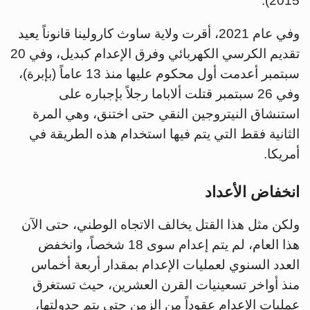
2015).
وفي عام 2021، أقرت ولاية ساوث كارولينا قانوناً يعيد
تقديم الكرسي الكهربائي وفرق الإعدام كبديل، وفي 20
سبتمبر أعدمت أول محكوم عليها منذ 13 عاماً (بإبرة)،
وفي 26 سبتمبر قتلت ألاباما رجلاً بإجباره على
استنشاق النيتروجين النقي حتى اختنق، وهي المرة
الثانية فقط التي يتم فيها استخدام هذه الطريقة في
أمريكا.
انخفاض الأعداد
ولكن مثل هذا القتل يخالف الاتجاه الوطني، حتى الآن
هذا العام، لم يتم إعدام سوى 18 شخصاً، وانخفض
العدد السنوي لعمليات الإعدام بمقدار أربعة أخماس
منذ أواخر تسعينيات القرن العشرين، حيث تستغرق
عمليات الإعدام عقوداً من الزمن حتى يتم جدولتها،