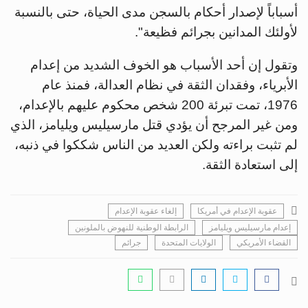
أسباباً لإصدار أحكام بالسجن مدى الحياة، حتى بالنسبة
لأولئك المدانين بجرائم فظيعة".
وتقول إن أحد الأسباب هو الخوف الشديد من إعدام
الأبرياء، وفقدان الثقة في نظام العدالة، فمنذ عام
1976، تمت تبرئة 200 شخص محكوم عليهم بالإعدام،
ومن غير المرجح أن يؤدي قتل مارسيليس ويليامز، الذي
لم تثبت براءته ولكن العديد من الناس شككوا في ذنبه،
إلى استعادة الثقة.
عقوبة الإعدام في أمريكا
إلغاء عقوبة الإعدام
إعدام مارسيليس ويليامز
الرابطة الوطنية للنهوض بالملونين
القضاء الأمريكي
الولايات المتحدة
جرائم