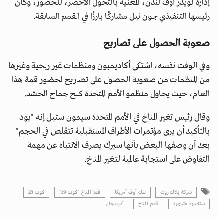
إدارة لويدز أوف لندن، المعنية بالتحول الأخضر، للحضور، وكان
رئيسها التنفيذي جون نيل مشاركًا بارزًا في القمم السابقة.
صعوبة الحصول على تصاريح
وفي الوقت نفسه، اشتكى أكاديميون ومنظمات غير ربحية وغيرها
من المنظمات من صعوبة الحصول على تصاريح لحضور قمة هذا
العام، حيث يحاول منظمو الأمم المتحدة كبح جماح الحشد.
وقال رئيس تغير المناخ في الأمم المتحدة سيمون ستيل إنه "يود
بالتأكيد أن يرى مؤتمرات الأطراف المستقبلية تتقلص في الحجم"
بعد أن وصفها البعض بأنها سيرك يصرف الانتباه عن مهمة
التفاوض على استجابة عالمية لتغير المناخ.
شركة بلاك روك
بنك أوف أمريكا
قمة المناخ "كوب 29"
كوب 28
ستاندرد تشارترد
قمم المناخ
أذربيجان