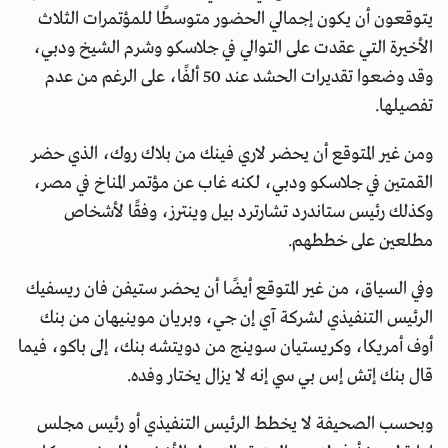
يتوقعون أن يكون إجمالي الحضور متوسطًا للمؤتمرات الثلاث
الأخيرة التي عقدت على التوالي في جلاسكو وشرم الشيخ ودبي،
وقد وضعوا تقديرات الحشد عند 50 ألفًا، على الرغم من عدم
تفصيلها.
ومن غير المتوقع أن يحضر لاري فينك من بلاك روك، الذي حضر
القمتين في جلاسكو ودبي، لكنه غاب عن مؤتمر المناخ في مصر،
وكذلك رئيس ستاندرد تشارترد بيل وينترز، وفقًا لأشخاص
مطلعين على خططهم.
وفي السياق، من غير المتوقع أيضًا أن يحضر ستيفن فان ريسفيك
الرئيس التنفيذي لشركة آي إن جي، وبريان موينيهان من بنك
أوف أمريكا، وكريستيان سوينج من دويتشه بنك، إلى باكو، فيما
قال بنك إتش إس بي سي إنه لا يزال يختار وفده.
وبحسب الصحيفة لا يخطط الرئيس التنفيذي أو رئيس مجلس