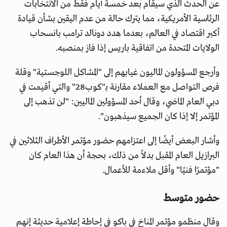
عن الحدث الذي سيقام بعد خمسة أيام فقط من الانتخابات
الرئاسية الأمريكية، مما يترك حالة من عدم اليقين بشأن قيادة
أكبر اقتصاد في العالم، بعدما هدد دونالد ترامب بانسحاب
الولايات المتحدة من اتفاقية باريس إذا فاز بمنصبه.
وأرجع المسؤولون الماليون غيابهم إلى "المشاكل اللوجستية" وقلة
فرص التواصل مع العملاء مقارنة بـ"كوب28" والتي أقيمت في
دبي العام الماضي، وقال أحد المسؤولين الماليين: "لن تذهب إلى
المؤتمر إلا إذا كان الجميع سيذهبون".
وأشار البعض أيضًا إلى اعتزامهم حضور مؤتمر الأطراف الثلاثين في
البرازيل العام المقبل بدلاً من ذلك، بحجة أن هذا العام كان
"مؤتمرًا فنيًا" وأقل ملاءمة للأعمال.
حضور متوسط
وقال منظمو مؤتمر المناخ في باكو في إحاطة إعلامية حديثة إنهم