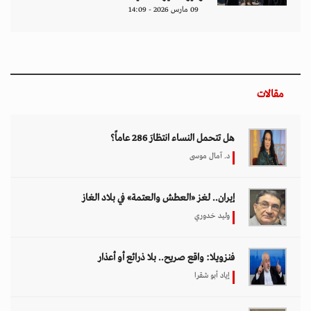
09 مارس 2026 - 14:09
مقالات
هل تتحمل النساء انتظارَ 286 عاماً؟
د. آمال موسى
إيران.. لغز «العطش والعتمة» في بلاد الغاز
وليد خدوري
فنزويلا: واقع صريح.. بلا ذرائع أو أعذار
إياد أبو شقرا