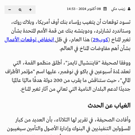
زينب مكي
08 أكتوبر 2024 - 14:53
تسود توقعات أن يتغيب رؤساء بنك أوف أمريكا، وبلاك روك،
وستاندرد تشارترد، ودويتشه بنك عن قمة الأمم المتحدة بشأن
تغير المناخ (
كوب29
) هذا العام، في ظل
انخفاض توقعات الأعمال
بشأن أهم مفاوضات المناخ في العالم.
ووفقا لصحيفة "فايننشيال تايمز"، أطلق منظمو القمة، التي
تعقد لمدة أسبوعين في باكو في نوفمبر، عليها اسم "مؤتمر الأطراف
المالي"، حيث ستناقش ما يقرب من 200 دولة هدفًا ماليًا عالميًا
جديدًا لدعم البلدان النامية التي تعاني من آثار تغير المناخ.
الغياب عن الحدث
وأفادت الصحيفة، في تقرير لها الثلاثاء، بأن العديد من كبار
المسؤولين التنفيذيين في البنوك وإدارة الأصول والتأمين سيغيبون