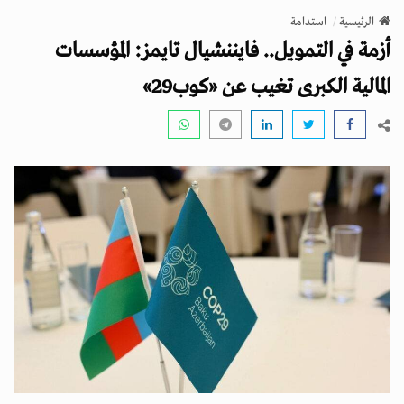
v
الرئيسية
استدامة
i
أزمة في التمويل.. فايننشيال تايمز: المؤسسات
g
a
المالية الكبرى تغيب عن «كوب29»
t
i
o
n