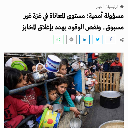
v
الرئيسية
أخبار
i
مسؤولة أممية: مستوى المعاناة في غزة غير
g
a
مسبوق.. ونقص الوقود يهدد بإغلاق المخابز
t
i
o
n