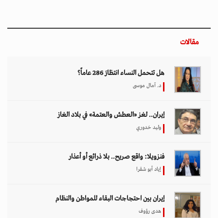
مقالات
هل تتحمل النساء انتظارَ 286 عاماً؟
د. آمال موسى
إيران.. لغز «العطش والعتمة» في بلاد الغاز
وليد خدوري
فنزويلا: واقع صريح.. بلا ذرائع أو أعذار
إياد أبو شقرا
إيران بين احتجاجات البقاء للمواطن والنظام
هدى رؤوف