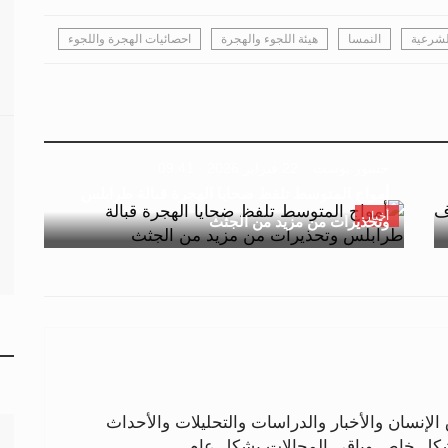
لشرعية
النمسا
هيئة اللجوء والهجرة
احصائيات الهجرة واللجوء
جسور بوست
22 فبراير 2026 - 09:41
أمواج المتوسط تلفظ ضحايا الهجرة قبالة طرابلس
أخبار
وتحذيرات من مزيد من الجثث
لإنسان والأخبار والدراسات والتحليلات والأحداث
بشكل خاص وباقي المجالات بشكل عام.