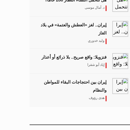
د. آمال موسى
إيران.. لغز «العطش والعتمة» في بلاد
الغاز
وليد خدوري
فنزويلا: واقع صريح.. بلا ذرائع أو أعذار
إياد أبو شقرا
إيران بين احتجاجات البقاء للمواطن
والنظام
هدى رؤوف