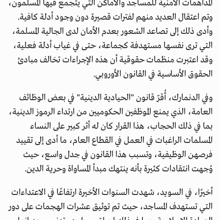
المداهمات الأمنية للمساجد والأماكن التي يتجمع فيها المسلمون،
وتم اعتقال العديد منهم لفترات قصيرة دون وجود أدلة كافية.
وأدى ذلك إلى تصاعد الشعور بعدم الأمان لدى الجالية المسلمة،
التي ترى نفسها مستهدفة كجماعة، حتى في غياب أدلة فعلية،
وقد اعتبرت منظمات حقوقية أن هذه الإجراءات تخالف مبادئ
الحقوق الأساسية في القانون الأوروبي.
وفي الدنمارك، أُقرّ قانون "الحيادية الدينية" في بعض الوظائف
العامة، الذي يمنع الموظفين الحكوميين من ارتداء الرموز الدينية،
بما في ذلك الحجاب، هذا القرار كان له أثر كبير على النساء
المسلمات الراغبات في العمل في القطاع العام، ما أدى إلى تقييد
فرصهن الوظيفية، وتسبب هذا القانون في جدل واسع، حيث
وُجهت انتقادات كثيرة بأنه ينتهك مبدأ المساواة وحرية الدين.
أخيرًا، في السويد، شهدت السنوات الأخيرة ارتفاعًا في الاعتداءات
التي تستهدف المساجد، حيث تم توثيق عشرات الهجمات على دور