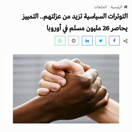
v
الرئيسية
اتجاهات
i
التوترات السياسية تزيد من عزلتهم.. التمييز
g
a
يحاصر 26 مليون مسلم في أوروبا
t
i
o
n