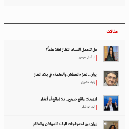
مقالات
هل تتحمل النساء انتظارَ 286 عاماً؟
د. آمال موسى
إيران.. لغز «العطش والعتمة» في بلاد الغاز
وليد خدوري
فنزويلا: واقع صريح.. بلا ذرائع أو أعذار
إياد أبو شقرا
إيران بين احتجاجات البقاء للمواطن والنظام