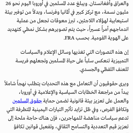
والعراق وأفغانستان. ويبلغ عدد المسلمين في أوروبا اليوم نحو 26
مليون نسمة، مع تركز كبير في ألمانيا وفرنسا، وبدلاً من توفير بيئة
استيعابية لهؤلاء اللاجئين، تبرز معوقات تجعل من عملية
اندماجهم أمراً عسيراً، حيث يتم تصويرهم بشكل نمطي كتهديد
على الهوية القومية. بحسب FRA.
إن هذه التصورات التي تغذيها وسائل الإعلام والسياسات
التمييزية تنعكس سلباً على حياة المسلمين وتجعلهم فريسة
للعنف اللفظي والجسدي.
ويرى حقوقيون أن التعامل مع هذه التحديات يتطلب نهجاً شاملاً
يبدأ من مراجعة الخطابات السياسية والإعلامية في أوروبا،
والعمل على تعزيز بيئة قانونية تضمن حماية
حقوق المسلمين
وتكافؤ الفرص، وفي ظل تزايد تأثير التيارات اليمينية المتطرفة التي
تدعم سياسات مناهضة للمهاجرين، فإن هناك حاجة ملحة إلى
تعزيز قيم التعددية والتسامح الثقافي، وتفعيل قوانين تكافؤ