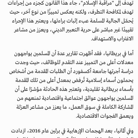
تهدف إلى "مراقبة الإسلام"، جاء هذا القانون كجزء من إجراءات
تهدف لمكافحة التطرف، ولكنه يعكس تمييزًا من نوع آخر، حيث
يُحمّل الجالية المسلمة عبء إثبات براءتها، ويعتبر هذا الإجراء
تقييدًا غير مباشر على حرية التعبير الديني، ويعزز من مشاعر
الاغتراب والاستهداف.
أما في بريطانيا، فقد أظهرت تقارير عدة أن المسلمين يواجهون
معدلات أعلى من التمييز عند التقدم للوظائف، حيث وجدت
دراسة أجرتها جامعة أكسفورد أن الطلبات المقدمة من أشخاص
يحملون أسماء إسلامية تُرفض بمعدل أعلى من تلك المقدمة
بأسماء بريطانية تقليدية، وتعتبر هذه الحادثة مؤشرًا على أن
المسلمين يواجهون عوائق اجتماعية واقتصادية تمنعهم من
المشاركة الكاملة في سوق العمل، ما يعزز من مشاعر العزلة
ويعمق الفجوات الاقتصادية.
وفي ألمانيا، بعد الهجمات الإرهابية في برلين عام 2016، ازدادت