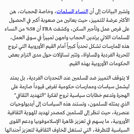
وتشير البيانات إلى أن
النساء المسلمات
، وخاصة المحجبات، هن
الأكثر عرضة للتمييز، حيث يعانين من صعوبة أكبر في الحصول
على فرص عمل وتأجير السكن، وكشفت FRA أن 58% من النساء
المسلمات اللاتي يرتدين الحجاب واجهن تمييزاً في سوق العمل،
هذه الممارسات تشكل تحدياً كبيراً أمام القيم الأوروبية التي تروج
للحرية الفردية والمساواة، وتثير تساؤلات حول مدى التزام بعض
الحكومات الأوروبية بهذه القيم.
لا يتوقف التمييز ضد المسلمين عند التحديات الفردية، بل يمتد
ليشمل سياسات وممارسات حكومية تفرض قيوداً صارمة على
الهجرة وتدعم خطابات سياسية تروج لفكرة "التهديد الثقافي"
الذي يمثله المسلمون، وتستند هذه السياسات إلى أيديولوجيات
عنصرية، حيث تنظر إلى المسلمين كمصدر تهديد للهوية الثقافية
الأوروبية، ما يسهم في تعزيز ظاهرة الإسلاموفوبيا ودعم القوى
السياسية المتطرفة، التي تستغل المخاوف الثقافية لتعزيز أجنداتها