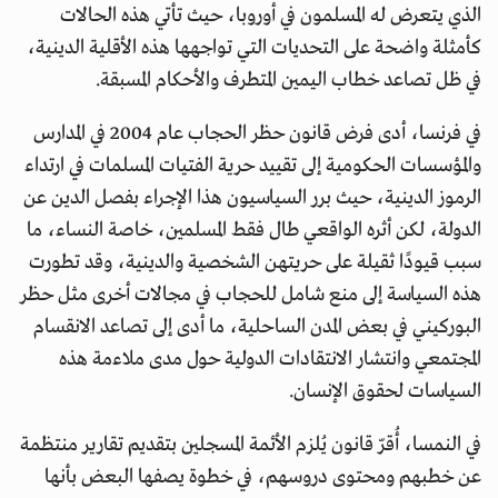
الذي يتعرض له المسلمون في أوروبا، حيث تأتي هذه الحالات
كأمثلة واضحة على التحديات التي تواجهها هذه الأقلية الدينية،
في ظل تصاعد خطاب اليمين المتطرف والأحكام المسبقة.
في فرنسا، أدى فرض قانون حظر الحجاب عام 2004 في المدارس
والمؤسسات الحكومية إلى تقييد حرية الفتيات المسلمات في ارتداء
الرموز الدينية، حيث برر السياسيون هذا الإجراء بفصل الدين عن
الدولة، لكن أثره الواقعي طال فقط المسلمين، خاصة النساء، ما
سبب قيودًا ثقيلة على حريتهن الشخصية والدينية، وقد تطورت
هذه السياسة إلى منع شامل للحجاب في مجالات أخرى مثل حظر
البوركيني في بعض المدن الساحلية، ما أدى إلى تصاعد الانقسام
المجتمعي وانتشار الانتقادات الدولية حول مدى ملاءمة هذه
السياسات لحقوق الإنسان.
في النمسا، أُقرّ قانون يُلزم الأئمة المسجلين بتقديم تقارير منتظمة
عن خطبهم ومحتوى دروسهم، في خطوة يصفها البعض بأنها