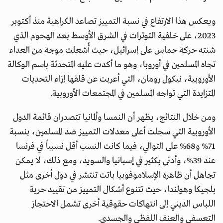
ويعكس هذا الارتفاع في نسبة التمييز تصاعد الكراهية منذ أكتوبر
2023، على خلفية التوترات في الشرق الأوسط بعد الهجوم الذي
شنته حركة حماس على إسرائيل، حيث أُشعلت موجة من العداء
تجاه المسلمين في أوروبا، وهو ما أكدت عليه المتحدثة باسم الوكالة
الأوروبية، نيكول رومان، التي أعربت عن قلقها إزاء التحديات
المتزايدة التي تواجه المسلمين في المجتمعات الأوروبية.
ومن خلال النتائج، يظهر أن النمسا وألمانيا تتصدران قائمة الدول
الأوروبية التي سجلت أعلى معدلات التمييز ضد المسلمين، بنسبة
71% و68% على التوالي، فيما كانت النسب أقل نسبياً في فرنسا
عند 39%، وأدنى بكثير في إسبانيا والسويد، ومع ذلك، لا يمكن
تجاهل أن ظاهرة الإسلاموفوبيا باتت تنتشر في دول أخرى مثل
بلجيكا وهولندا، حيث تتنوع أشكال التمييز من تقييد حرية
اللباس الديني إلى انتهاكات حقوقية أخرى تشمل الاحتجاز
التعسفي والعنف اللفظي والجسدي.