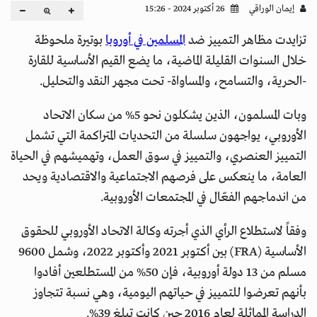
إيمان الوراقي
26 أكتوبر 2024 - 15:26
تزايدت مظاهر التمييز ضد
المسلمين في أوروبا
بوتيرة ملحوظة
خلال السنوات القليلة الماضية، ما يضع القيم الأساسية للقارة
-الحرية، والتسامح، والمساواة- تحت مجهر النقد والتحليل.
وبات المسلمون، الذين يشكلون نحو 5% من سكان الاتحاد
الأوروبي، يواجهون سلسلة من التحديات المتراكمة التي تشمل
التمييز العنصري، والتمييز في سوق العمل، وتهميشهم في الحياة
العامة، ما ينعكس على فرصهم الاجتماعية والاقتصادية ويحد
من اندماجهم الفعّال في المجتمعات الأوروبية.
وفقاً لاستطلاع الرأي الذي أجرته وكالة الاتحاد الأوروبي للحقوق
الأساسية (FRA) بين أكتوبر 2021 وأكتوبر 2022، وشمل 9600
مسلم من 13 دولة أوروبية، فإن 50% من المستطلعين أفادوا
بأنهم تعرضوا للتمييز في حياتهم اليومية، وهي نسبة تتجاوز
الدراسة المماثلة لعام 2016 حين كانت تبلغ 39%.