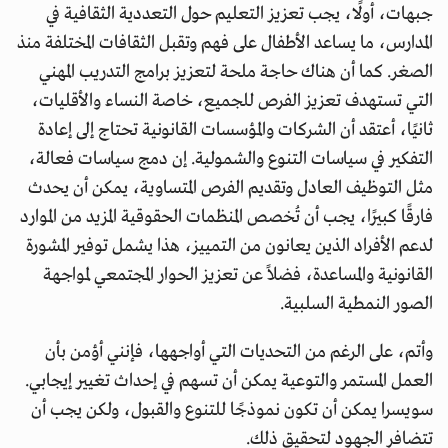
جبهات، أولًا، يجب تعزيز التعليم حول التعددية الثقافية في
المدارس، ما يساعد الأطفال على فهم وتقبل الثقافات المختلفة منذ
الصغر. كما أن هناك حاجة ملحة لتعزيز برامج التدريب المهني
التي تستهدف تعزيز الفرص للجميع، خاصة النساء والأقليات،
ثانيًا، أعتقد أن الشركات والمؤسسات القانونية تحتاج إلى إعادة
التفكير في سياسات التنوع والشمولية. إن دمج سياسات فعالة،
مثل التوظيف العادل وتقديم الفرص المتساوية، يمكن أن يحدث
فارقًا كبيرًا، يجب أن تُخصص المنظمات الحقوقية المزيد من الموارد
لدعم الأفراد الذين يعانون من التمييز، هذا يشمل توفير المشورة
القانونية والمساعدة، فضلاً عن تعزيز الحوار المجتمعي لمواجهة
الصور النمطية السلبية.
وأتم، على الرغم من التحديات التي أواجهها، فإنني أؤمن بأن
العمل المستمر والتوعية يمكن أن تسهم في إحداث تغيير إيجابي.
سويسرا يمكن أن تكون نموذجًا للتنوع والقبول، ولكن يجب أن
تتضافر الجهود لتحقيق ذلك.