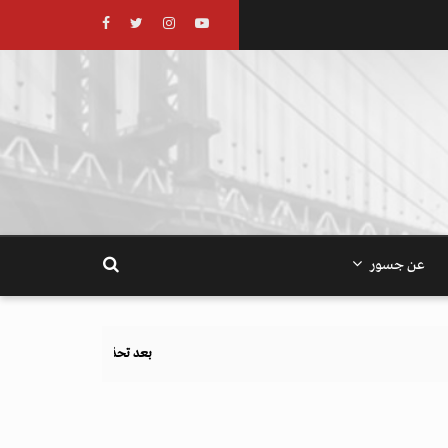
عن جسور
بعد تحذيرات أوروبية.. كيف يهدد نظام الغذاء والزراعة أهداف