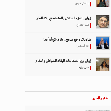
د. آمال موسى
إيران.. لغز «العطش والعتمة» في بلاد الغاز
وليد خدوري
فنزويلا: واقع صريح.. بلا ذرائع أو أعذار
إياد أبو شقرا
إيران بين احتجاجات البقاء للمواطن والنظام
هدى رؤوف
اختيار المحرر