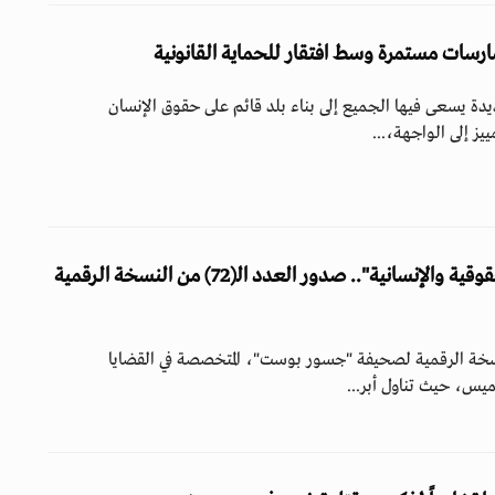
مارسات مستمرة وسط افتقار للحماية القانونية
ة يسعى فيها الجميع إلى بناء بلد قائم على حقوق الإنسان
ييز إلى الواجهة،...
"تناول أبرز القضايا الحقوقية والإنسانية".. صدور العدد الـ(72) من النسخة الرقمية
د الـ(72) من النسخة الرقمية لصحيفة "جسور بوست"، المتخصصة في القضايا
ميس، حيث تناول أبر...