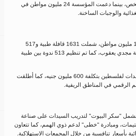
215 ألف شخص، بينما دعمت المؤسسة 24 مليون مواطن في
ذائية والوجبات الساخنة.
وأردفت، وقدمت المؤسسة خدمات طبية لـ1.8 مليون مواطن، شملت 1631 قافلة طبية و517
قافلة بيطرية، بالإضافة إلى التعاون مع مؤسسة مجدي يعقوب، كما تم تنظيم 513 ندوة بين طبية
وقالت إن المؤسسة قدمت 600 شاحنة مساعدات لفلسطين بتكلفة 600 مليون جنيه، كما أطلقت
يم الرقمي في المناطق الريفية.
تشمل "سكر البيوت" لتدريب السيدات على صناعة
يتيمات، ومبادرة "خطى" لدعم ذوي الهمم، كما تتعاون
ئية بأسعار تنافسية من خلال المجمعات الاستهلاكية.