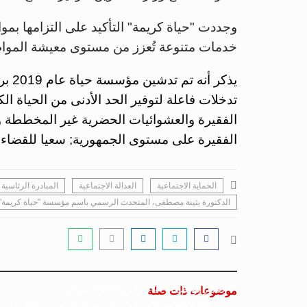
وجددت "حياة كريمة" التأكيد على التزامها بمواج
خدمات متنوعة تُعزز من مستوى معيشة المواطن
يذكر
تدخلات فاعلة لتوفير الحد الأدنى من الحياة ا
الفقيرة والعشوائيات الحضرية غير المخططة وا
الفقيرة على مستوى الجمهورية; سعيا للقضاء 
الحماية الاجتماعية
العدالة الاجتماعية
المبادرة الرئاسية 
الدكتورة بثينة مصطفى، المتحدث الرسمي باسم مؤسسة "حياة كريمة"
جسور بوست
27 فبراير 2026 - 09:15
موضوعات ذات صلة
دعوات لإصلاحات عاجلة تعزز حقوق المغربيات داخل