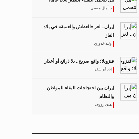
د. آمال موسى
إيران.. لغز «العطش والعتمة» في بلاد
الغاز
وليد خدوري
فنزويلا: واقع صريح.. بلا ذرائع أو أعذار
إياد أبو شقرا
إيران بين احتجاجات البقاء للمواطن
والنظام
هدى رؤوف