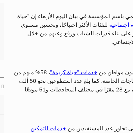
 باسم المؤسسة في بيان اليوم الأربعاء إن "حياة
 اجتماعية
للفئات الأكثر احتياجًا، وتحسين مستوى
كز على بناء قدرات الشباب ورفع وعيهم من خلال
اجتماعي.
خدمات "حياة كريمة"
، 58% منهم من
الإناث، و37% من الذكور، و2% من ذوي الاحتياجات الخاصة، كما بلغ عدد المتطوعين نحو 50 ألف
شخص، بالإضافة إلى 300 موظف بدوام كامل، مع 28 مقرًا في مختلف المحافظات و51 موقعًا
 تجاوز عدد المستفيدين من
خدمات التمكين