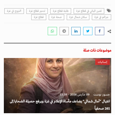
تضرر المباني في قطاع غزة
طلبة قطاع غزة
تدمير قطاع غزة
النزوح في غزة
جرائم في غزة
سكان شمال غزة
صحة غزة
قطاع غزة
موضوعات ذات صلة
إنسانيات
جسور بوست
09 مارس 2026 - 13:39
اغتيال "آمال شمالي" يضاعف مأساة الإعلام في غزة ويرفع حصيلة الضحايا إلى
261 صحفياً