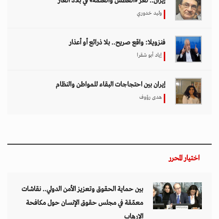
إيران.. لغز «العطش والعتمة» في بلاد الغاز
وليد خدوري
فنزويلا: واقع صريح.. بلا ذرائع أو أعذار
إياد أبو شقرا
إيران بين احتجاجات البقاء للمواطن والنظام
هدى رؤوف
اختيار المحرر
بين حماية الحقوق وتعزيز الأمن الدولي.. نقاشات
معمّقة في مجلس حقوق الإنسان حول مكافحة
الإرهاب