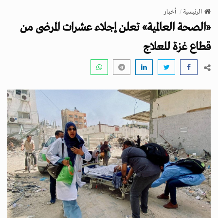
v
الرئيسية
أخبار
i
«الصحة العالمية» تعلن إجلاء عشرات المرضى من
g
a
قطاع غزة للعلاج
t
i
o
n