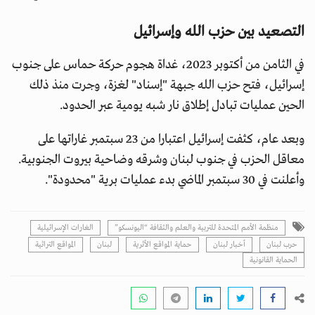
التصعيد بين حزب الله وإسرائيل
في الثامن من أكتوبر 2023، غداة هجوم حركة حماس على جنوب
إسرائيل، فتح حزب الله جبهة "إسناد" لغزة، وجرت منذ ذلك
الحين عمليات تبادل إطلاق نار شبه يومية عبر الحدود.
وبعد عام، كثفت إسرائيل اعتبارا من 23 سبتمبر غاراتها على
معاقل الحزب في جنوب لبنان وشرقه وضاحية بيروت الجنوبية.
وأعلنت في 30 سبتمبر الماضي بدء عمليات برية "محدودة".
منظمة الأمم المتحدة للتربية والعلم والثقافة “اليونسكو”
الغارات الإسرائيلية
حرب لبنان
أخبار لبنان
حماية المواقع الأثرية
لبنان
المواقع التراثية
الحماية القانونية