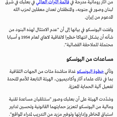
من آثار رومانية مدرجة في
قائمة التراث العالمي
في بعلبك في شرق
لبنان وصور في جنوبه، والمنطقتان تعدان معقلين لحزب الله
المدعوم من إيران.
ولفتت اليونسكو في بيانها إلى أن "عدم الامتثال لهذه البنود من
شأنه أن يشكل انتهاكا خطيرا لاتفاقية لاهاي لعام 1954 و أسبابا
محتملة للملاحقة القضائية".
مساعدات من اليونسكو
وتأتي
خطوة اليونسكو
غداة مناشدة مئات من الجهات الثقافية
بما في ذلك علماء آثار وأكاديميون، الهيئة التابعة للأمم المتحدة
تفعيل آلية الحماية المعززة.
وشدّدت الهيئة على أن بعلبك وصور "ستتلقيان مساعدة تقنية
ومالية من اليونسكو لتعزيز حمايتهما القانونية وتحسين تدابير
استباق المخاطر وإدارتها وتوفير مزيد من التدريب لمدراء المواقع".