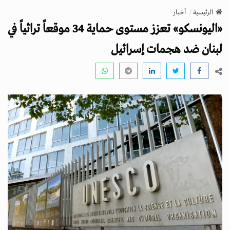
v
الرئيسية
أخبار
i
«اليونسكو» تعزز مستوى حماية 34 موقعاً تراثياً في
g
a
لبنان ضد هجمات إسرائيل
t
i
o
n