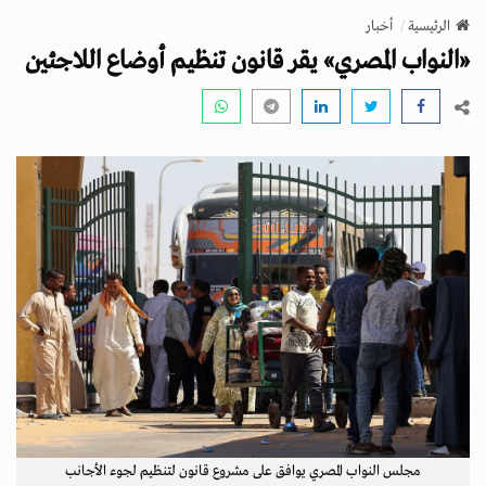
v
الرئيسية
أخبار
i
«النواب المصري» يقر قانون تنظيم أوضاع اللاجئين
g
a
t
i
o
n
مجلس النواب المصري يوافق على مشروع قانون لتنظيم لجوء الأجانب