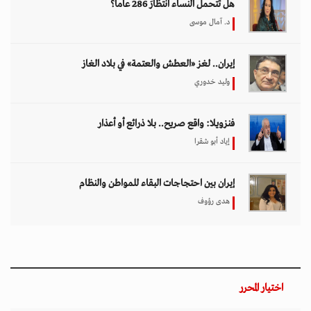
هل تتحمل النساء انتظارَ 286 عاماً؟
د. آمال موسى
إيران.. لغز «العطش والعتمة» في بلاد الغاز
وليد خدوري
فنزويلا: واقع صريح.. بلا ذرائع أو أعذار
إياد أبو شقرا
إيران بين احتجاجات البقاء للمواطن والنظام
هدى رؤوف
اختيار المحرر